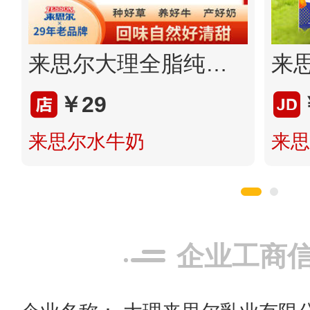
来思尔大理全脂纯牛奶206g*4盒牧场直供儿童学生营养早餐奶
￥29
来思尔水牛奶
来思
企业工商