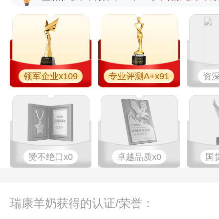
领军企业x109
专业评测A+x91
资深
赞不绝口x0
卓越品质x0
国
瑞康羊奶获得的认证/荣誉：