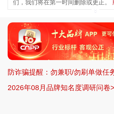
们，我们将在第一时间删除或更正。
申请删除>>
平台自有内容（文字、
标、LOGO 等）知识产权归本站所
复制、转载、商用。本站不生产产品
不代理、不招商、不提供中介服务。
持投资购买的观点或意见，页面信息
防诈骗提醒：勿兼职/勿刷单做任务
提交说明：
快速提交发布>>
提交品
2026年08月品牌知名度调研问卷>