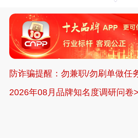
申请删除>>
平台自有内容（文字、
标、LOGO 等）知识产权归本站所
复制、转载、商用。本站不生产产品
不代理、不招商、不提供中介服务。
持投资购买的观点或意见，页面信息
防诈骗提醒：勿兼职/勿刷单做任务
提交说明：
快速提交发布>>
提交品
2026年08月品牌知名度调研问卷>