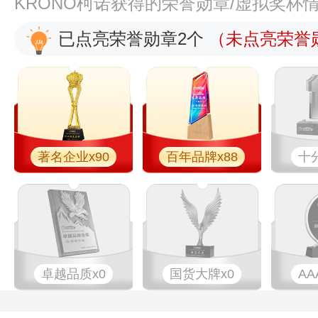
KRONO柯诺获得的荣誉勋章/虚拟奖杯
已点亮荣誉勋章2个
（未点亮荣誉勋
著名企业x90
百年品牌x88
十
卓越品质x0
国货大牌x0
AA