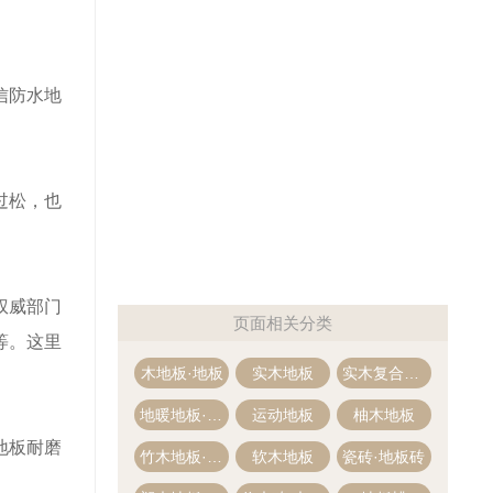
信防水地
过松，也
权威部门
页面相关分类
等。这里
木地板·地板
实木地板
实木复合地板·多层木地板
地暖地板·地热地板
运动地板
柚木地板
地板耐磨
竹木地板·竹地板
软木地板
瓷砖·地板砖