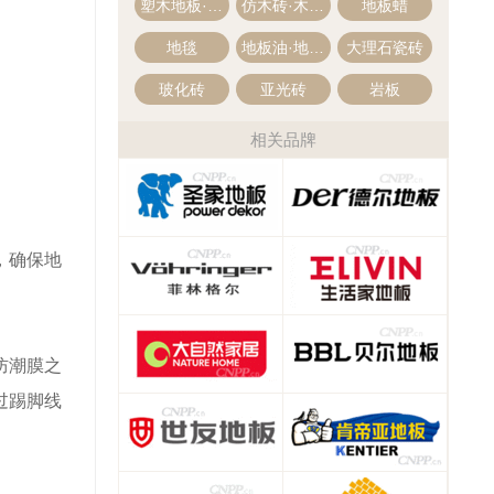
塑木地板·木塑地板
仿木砖·木纹砖
地板蜡
地毯
地板油·地板精油
大理石瓷砖
玻化砖
亚光砖
岩板
相关品牌
，确保地
防潮膜之
过踢脚线