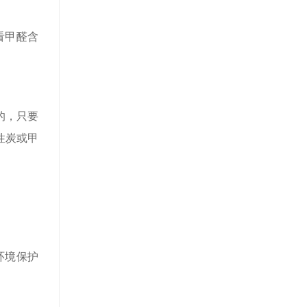
看甲醛含
的，只要
性炭或甲
环境保护