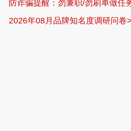
防诈骗提醒：勿兼职/勿刷单做任务
提交说明：
快速提交发布>>
提交品
2026年08月品牌知名度调研问卷>