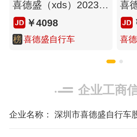
喜德盛（xds）2023新款AD300全内走破风公路车18速线拉油碟铝合金自行车成人男 幻彩紫银510mm 身高175-185厘米 23款新品18速线拉油碟
￥4098
榜
喜德盛自行车
喜德
企业工商
企业名称： 深圳市喜德盛自行车