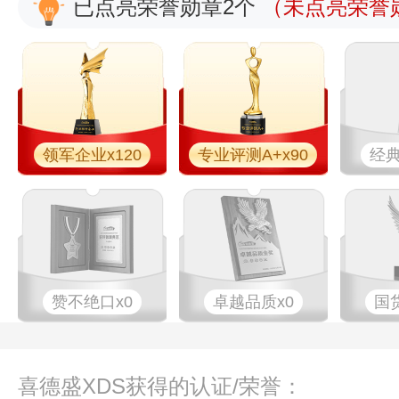
已点亮荣誉勋章2个
（未点亮荣誉勋
领军企业x120
专业评测A+x90
经典
赞不绝口x0
卓越品质x0
国
喜德盛XDS获得的认证/荣誉：