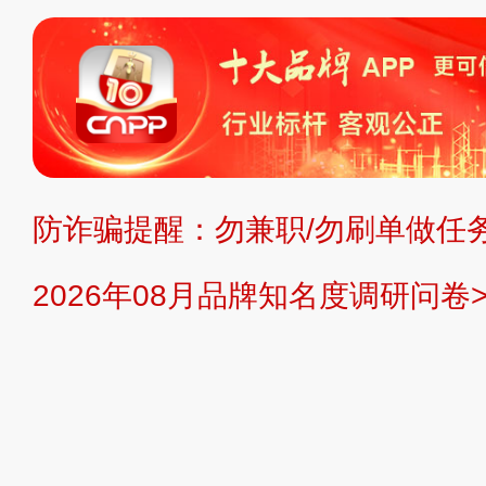
标、LOGO 等）知识产权归本站所
复制、转载、商用。本站不生产产品
不代理、不招商、不提供中介服务。
持投资购买的观点或意见，页面信息
防诈骗提醒：勿兼职/勿刷单做任务
提交说明：
快速提交发布>>
提交品
2026年08月品牌知名度调研问卷>