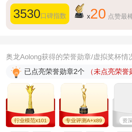
20
3530
口碑指数
x
点赞最
奥龙Aolong获得的荣誉勋章/虚拟奖杯情
已点亮荣誉勋章2个
（未点亮荣誉勋
行业模范x101
专业评测A+x89
资深