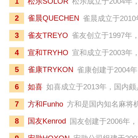
1
松乐SOLOR
松乐成立于2004年，麻将机十大品牌，是国内知名的全自动麻将机生产企业，专注于国粹麻将及自动麻将机的研制与销售，为中国麻将机行业协会常务副会长单位，行业内首家获得品字标浙江制造认证的企业，作为国家
2
雀晨QUECHEN
雀晨成立于2010年，麻将机十大品牌，国内知名的高端静音麻将机生产企业，采用多项静音降噪工艺，公司创新推出的“雀晨·双喜Ⅱ静
3
雀友TREYO
雀友创立于1997年，是国内麻将机产业的先行者，集研发、生产、销售和服务于一体的全自动麻将机专业化制造服务商，是《家用和类似用途电动理牌机》标准起草
4
宣和TRYHO
宣和成立于2003年，麻将机行业的知名品牌，是一家集研发、生产、营销、服务于一体的全自动麻将机现代化生产企业，以其高品质和创新技术在业内享有声誉，创新开发
5
雀康TRYKON
雀康创建于2004年，国内知名的麻将机品牌，为第三至第六连续四届世界麻将锦标赛指定比赛用桌，公司是世界麻将组织比赛器材
6
如喜
如喜成立于2013年，国内颇具知名度的全自动麻将机供应商，产品涵盖智能麻将桌、折叠麻将桌、餐桌麻将桌、过山车麻将桌等，其全自动麻将机采用国际先进的集成控制系统，具备洗牌
7
方和Funho
方和是国内知名麻将机品牌，专注于斜上牌麻将机产品的研发、生产和销售，定位于中高端市场，产品线涵盖麻将机、棋牌椅、空气
8
国友Kenrod
国友创建于2006年，国内专业的全自动麻将机制造商，专注于研发和生产触摸屏技术麻将机、具有全自主知识产权的八口机、以及超薄机、折叠机等，主要产品包括餐