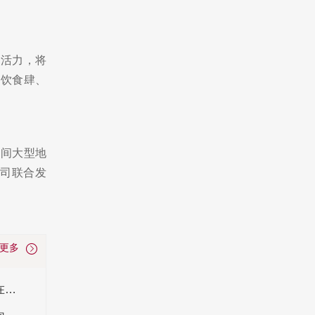
尚活力，将
餐饮食肆、
五间大型地
司联合发
看更多
2026中国购物中心企业TOP100名单 百强企业在营购物中心达3190个！