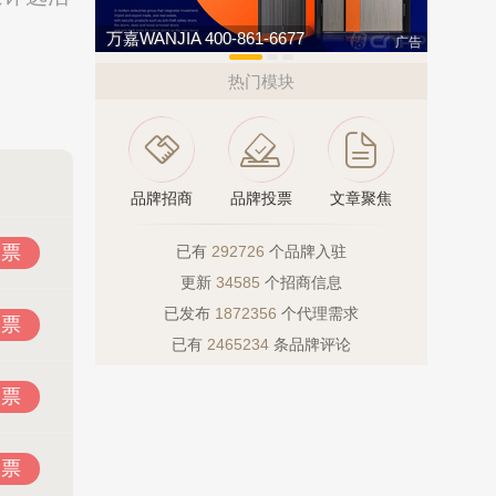
今顶KIND 400-826-5225
亚通Aton
广告
热门模块
品牌招商
品牌投票
文章聚焦
投票
已有
292726
个品牌入驻
更新
34585
个招商信息
已发布
1872356
个代理需求
投票
已有
2465234
条品牌评论
投票
投票