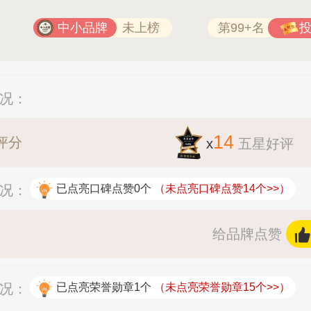
中小品牌
未上榜
第99+名
情况：
14
评分
x
五星好评
情况：
已点亮口碑点赞0个
（未点亮口碑点赞14个>>）
给品牌点赞
情况：
已点亮荣誉勋章1个
（未点亮荣誉勋章15个>>）