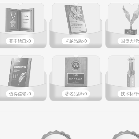
赞不绝口x0
卓越品质x0
国货大牌x
值得信赖x0
著名品牌x0
技术标杆x