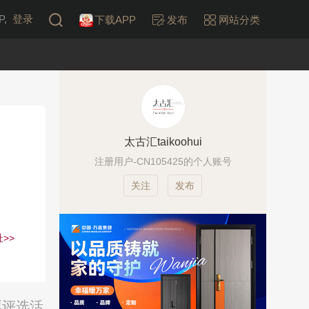
,
登录
下载APP
发布
网站分类
太古汇taikoohui
注册用户-CN105425的个人账号
发布
>>
票评选活