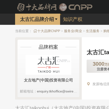
太古汇品牌介绍
知识产权
当前位置：
十大品牌CNPP
服务业/商业
生活服务
购
>
>
>
品牌档案
太古汇tai
3000
万
注册资
太古地产(中国)投资有限公司
发源地/总
邮箱地址：
enquiry.tkhoffice@swireproperties.com
太古汇taikoohui（太古地产(中国)投