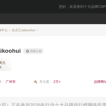
您好，欢迎来到十大品牌CNPP
物中心
太古汇taikoohui
>
>
koohui
我要认领
美元
本
部：
广州市
关注度：
2万+
品牌网址
资有限公司）正在参加2026年行业十大品牌排行榜网络投