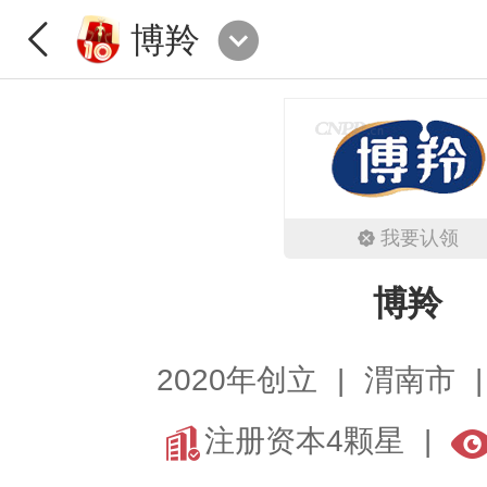
博羚
我要认领
博羚
2020年创立
渭南市
注册资本4颗星