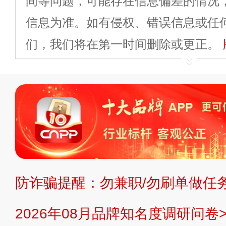
间等问题，可能存在信息偏差的情况
信息为准。如有侵权、错误信息或任
们，我们将在第一时间删除或更正。
申请删除>>
平台自有内容（文字、
标、LOGO 等）知识产权归本站所
复制、转载、商用。本站不生产产品
不代理、不招商、不提供中介服务。
持投资购买的观点或意见，页面信息
防诈骗提醒：勿兼职/勿刷单做任务
提交说明：
快速提交发布>>
提交品
2026年08月品牌知名度调研问卷>