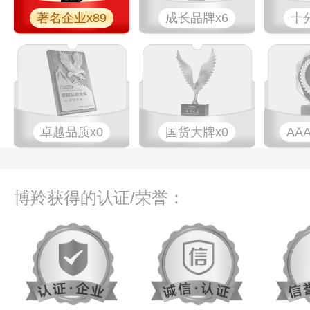
著名企业x89
成长品牌x6
十
卓越品质x0
国货大牌x0
AA
博羚获得的认证/荣誉：