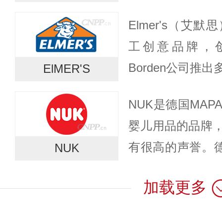
家致力于为全球
Elmer's（艾
为...
工创意品牌，创
Borden公司推
ElMER'S
牛“Elmer”为
NUK是德国MA
相），专注研发安
婴儿用品的品牌
有很高的声誉。德
NUK
立于1947年德国
加载更多
Hanseatische Gum