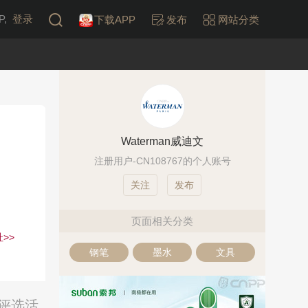
,
登录
下载APP
发布
网站分类
Waterman威迪文
注册用户-CN108767的个人账号
发布
页面相关分类
>>
钢笔
墨水
文具
票评选活