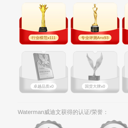
行业模范x111
专业评测A+x93
卓越品质x0
国货大牌x0
Waterman威迪文获得的认证/荣誉：