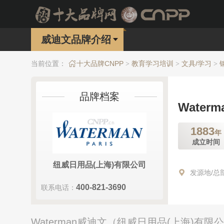
威迪文品牌介绍
当前位置：
十大品牌CNPP
教育学习培训
文具/学习
>
>
>
品牌档案
Water
1883
年
成立时间
纽威日用品(上海)有限公司
发源地/总
400-821-3690
联系电话：
Waterman威迪文（纽威日用品(上海)有