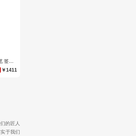
威迪文（WATERMAN）宝珠笔 签字笔 商务办公送礼男女生日礼物 EXPERT豪华石英灰宝珠笔
￥1411
我们的匠人
忠实于我们