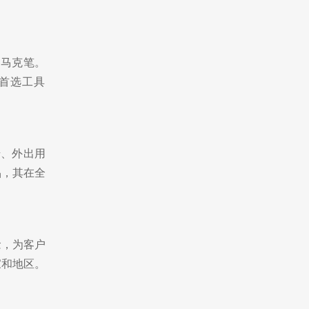
ie马克笔。
选工具‌
椅、外出用
品，其在全
念，为客户
家和地区。