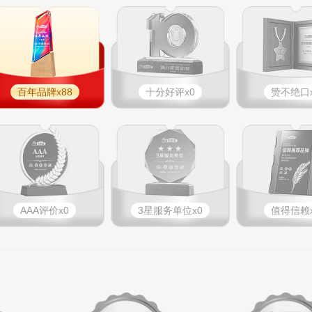
百年品牌x88
十分好评x0
赞不绝口x
AAA评价x0
3星服务单位x0
值得信赖x