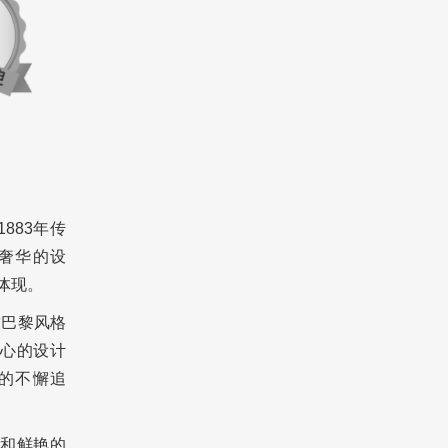
883年传
奢华的设
的体现。
致巴黎风格
心的设计
的不懈追
和鲜艳的