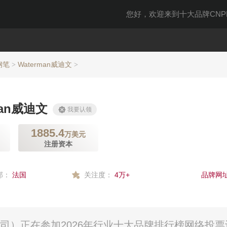
您好，欢迎来到十大品牌CNPP
钢笔
Waterman威迪文
>
>
man威迪文
我要认领
1885.4
万美元
注册资本
部：
法国
关注度：
4万+
品牌网址
限公司）正在参加2026年行业十大品牌排行榜网络投