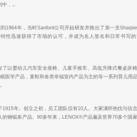
，...
溯到1964年，当时Sanford公司开始研发并推出了第一支Sharp
特性迅速获得了市场的认可，并成为名人签名和日常书写的首
）开发了以婴幼儿汽车安全座椅、儿童手推车、高低升降式餐桌床
睡眠医学产品，童鞋和各类幸福室内产品为主的等一系列育儿用
.
1915年。创立之初，员工团队仅有10人。大家满怀热忱与信
的钢锯条产品。90多年来，LENOX®产品遍及世界70多个国