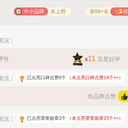
中小品牌
未上榜
第99+名
分情况：
11
评分
x
五星好评
赞情况：
已点亮口碑点赞0个
（未点亮口碑点赞14个>>）
给品牌点赞
杯情况：
已点亮荣誉勋章3个
（未点亮荣誉勋章15个>>）