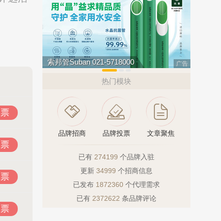
欧陆OULU 0760-23220123
今顶KIND
广告
热门模块
投票
品牌招商
品牌投票
文章聚焦
投票
已有
274199
个品牌入驻
更新
34999
个招商信息
投票
已发布
1872360
个代理需求
已有
2372622
条品牌评论
投票