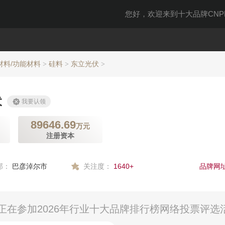
您好，欢迎来到十大品牌CNPP
材料/功能材料
硅料
东立光伏
>
>
>
伏
我要认领
89646.69
万元
注册资本
部：
巴彦淖尔市
关注度：
1640+
品牌网址
在参加2026年行业十大品牌排行榜网络投票评选