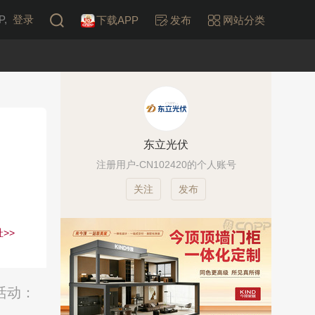
,
登录
下载APP
发布
网站分类
东立光伏
注册用户-CN102420的个人账号
发布
>>
活动：