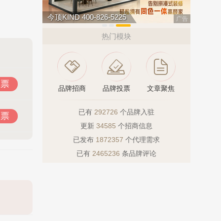
松乐SOLOR 400-111-7899
肯帝亚KE
广告
热门模块
投票
品牌招商
品牌投票
文章聚焦
已有
292726
个品牌入驻
投票
更新
34585
个招商信息
已发布
1872357
个代理需求
已有
2465236
条品牌评论