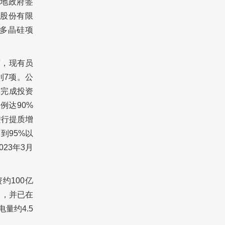
地政府签
伏股份有限
纯多晶硅项
亩，现有员
利7项。公
已完成投资
例达90%
进行提质增
到95%以
23年3月
约100亿
司，并已在
量约4.5