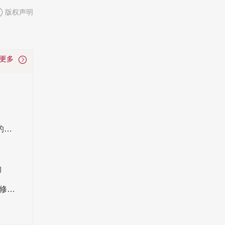
版权声明
看更多
138项化工行业标准7月1日起实施 2024年实施的化工行业标准有哪些
购
玻璃的主要成分_常见分类_和水晶的区别_玻璃修复知识