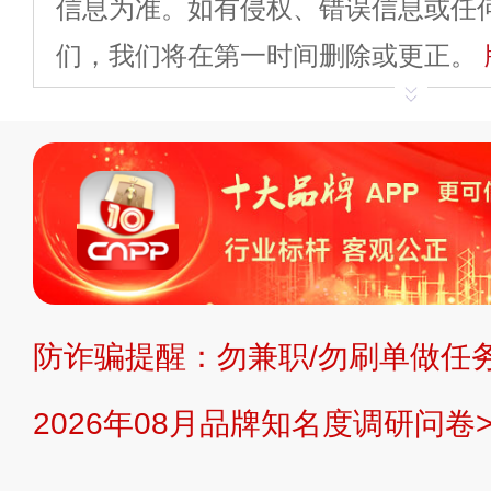
信息为准。如有侵权、错误信息或任
们，我们将在第一时间删除或更正。
申请删除>>
平台自有内容（文字、
标、LOGO 等）知识产权归本站所
复制、转载、商用。本站不生产产品
不代理、不招商、不提供中介服务。
持投资购买的观点或意见，页面信息
防诈骗提醒：勿兼职/勿刷单做任务
提交说明：
快速提交发布>>
提交品
2026年08月品牌知名度调研问卷>