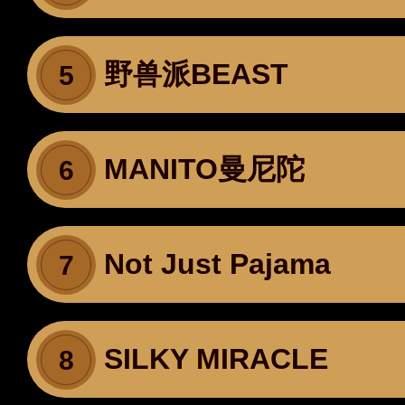
野兽派BEAST
5
MANITO曼尼陀
6
Not Just Pajama
7
SILKY MIRACLE
8