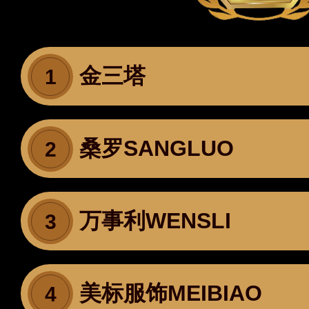
金三塔
1
桑罗SANGLUO
2
万事利WENSLI
3
美标服饰MEIBIAO
4