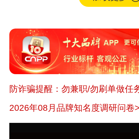
防诈骗提醒：勿兼职/勿刷单做任务
2026年08月品牌知名度调研问卷>