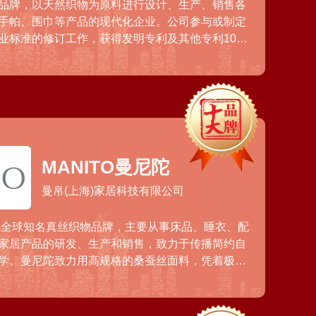
品牌，以天然织物为原料进行设计、生产、销售各
手帕、围巾等产品的现代化企业。公司参与或制定
业标准的修订工作，获得发明专利及其他专利100
秀、千子万孙、美嘉标、美绸等商标，在内衣、睡
高的知名度和美誉度。
MANITO曼尼陀
曼帛(上海)家居科技有限公司
大，全球知名真丝织物品牌，主要从事床品、睡衣、配
家居产品的研发、生产和销售，致力于传播简约自
学。曼尼陀致力用高规格的桑蚕丝面料，凭着极富
，及繁复工艺，产品畅销北美，在中国北京、上
等城市均设有品牌精品店。