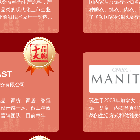
以桑蚕丝为生产原料，产
国内家居服饰行业知名
营品类的现代化上市企业
种睡衣、绣衣、内衣、
智化前沿技术应用于制造、
了多项国家标准以及行
型外交活动和体育赛事，
多项，拥有美标、丝之
衣、家居服市场拥有较
ST
商务有限公司
礼品、家纺、家居、香氛
诞生于2008年加拿
借设计感十足、做工精致
饰、婴童、内衣等真丝
和营销团队，目前每年都
然的生活方式和优雅美
人群中形成了一定的品牌
顺滑的质地与细腻织纹
海、深圳、南京、西安