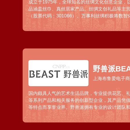
成立于1975年，全球知名的丝绸文化创意企业，
品涵盖丝巾、真丝居家产品、丝绸文创礼品等主
（股票代码：301066）。万事利丝绸积极将数
设计、管理等核心环节，旗下产品已服务多项大
并正式进驻国内多个热门商圈的百货商场。
野兽派BEA
上海布鲁爱电子
国内颇具人气的艺术生活品牌，专业提供花艺、
等系列产品和相关服务的创新型企业，其产品凭
等特点而享誉业界。野兽派拥有专业的设计团队
会推出季节性产品和创新性产品，在新生代消费
影响力和市场占有率。