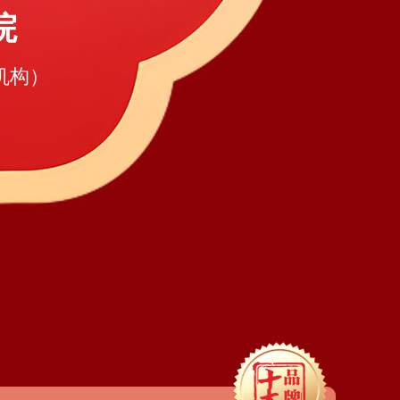
院
机构）