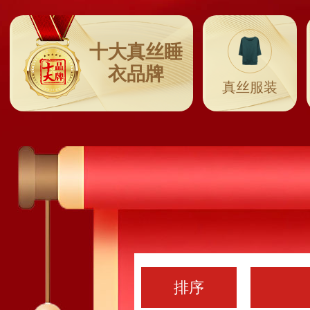
十大真丝睡
衣品牌
真丝服装
排序