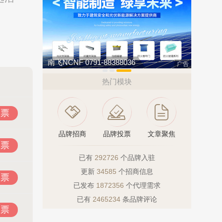
欧陆OULU 0760-23220123
今顶KIND
广告
热门模块
投票
品牌招商
品牌投票
文章聚焦
投票
已有
292726
个品牌入驻
更新
34585
个招商信息
投票
已发布
1872356
个代理需求
已有
2465234
条品牌评论
投票