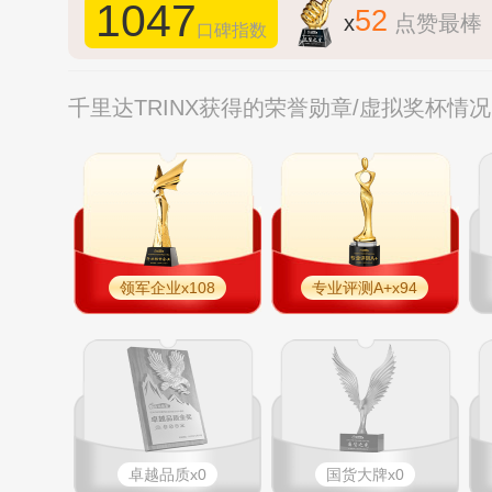
1047
52
x
点赞最棒
口碑指数
千里达TRINX获得的荣誉勋章/虚拟奖杯情
领军企业x108
专业评测A+x94
卓越品质x0
国货大牌x0