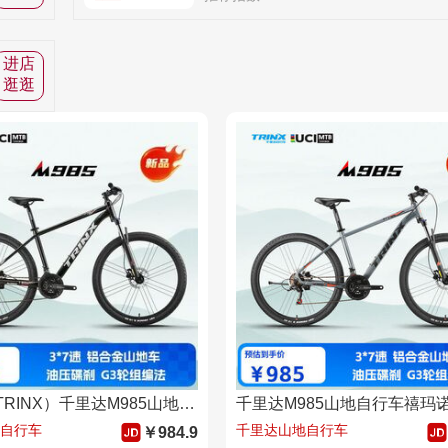
进店
逛逛
千里达（TRINX）千里达M985山地自行车禧玛诺21速油压碟刹霞光银17寸
自行车
千里达山地自行车
￥984.9