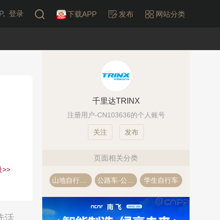
,
登录
下载APP
发布
网站分类
千里达TRINX
注册用户-CN103636的个人账号
发布
页面相关分类
>>
山地自行车·山地车
公路车·公路自行车
学生自行车
选活