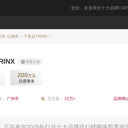
您好，欢迎来到十大品牌CNPP
行车·山地车
千里达TRINX
>
>
INX
我要认领
200
万元
注册资本
部：
广州市
关注度：
21万+
品牌网址
）正在参加2026年行业十大品牌排行榜网络投票评