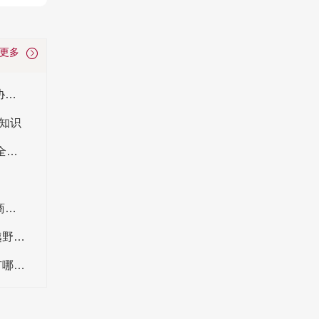
看更多
电动车行业协会是什么组织 中国自行车电动车协会名单
知识
汽车国六标准什么时候实施？7月1日起 浙江省全面实施轻型汽车“国六”排放标准
第十八届平乡自行车童车玩具展盛大举行 采购商意向成交额超43亿元
山地车和公路车有什么区别？哪种更适合户外越野骑行？
如何正确保养山地车？清洗和润滑的注意事项有哪些？