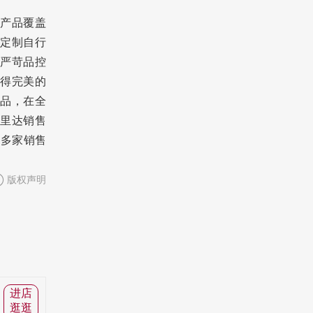
产品覆盖
定制自行
严苛品控
得完美的
品，在全
千里达销售
0多家销售
版权声明
进店
逛逛