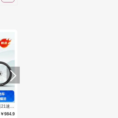
千里达M985山地自行车禧玛诺21速油压碟刹暮云灰15寸
￥984.9