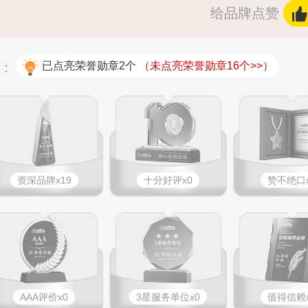
给品牌点赞
况：
已点亮荣誉勋章2个
（未点亮荣誉勋章16个>>）
资深品牌x19
十分好评x0
赞不绝口x
AAA评价x0
3星服务单位x0
值得信赖x