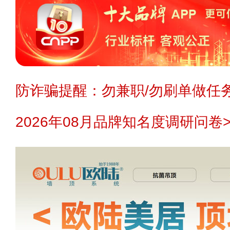
防诈骗提醒：勿兼职/勿刷单做任务
2026年08月品牌知名度调研问卷>