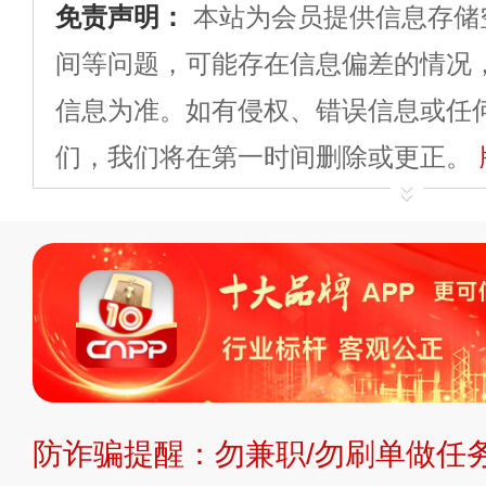
免责声明：
本站为会员提供信息存储
间等问题，可能存在信息偏差的情况
信息为准。如有侵权、错误信息或任
们，我们将在第一时间删除或更正。
申请删除>>
平台自有内容（文字、
标、LOGO 等）知识产权归本站所
复制、转载、商用。本站不生产产品
不代理、不招商、不提供中介服务。
持投资购买的观点或意见，页面信息
防诈骗提醒：勿兼职/勿刷单做任务
提交说明：
快速提交发布>>
提交品