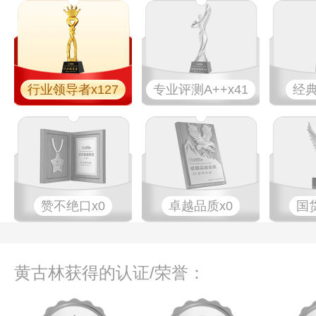
行业领导者x127
专业​评测A++x41
经典
赞不绝口x0
卓越品质x0
国
黄古林获得的认证/荣誉：