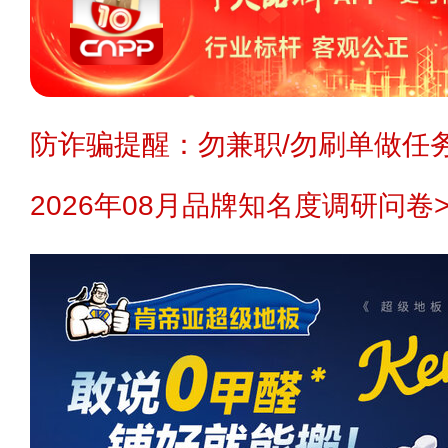
防诈骗提醒：勿兼职/勿刷单做任务
2026年08月品牌知名度调研问卷>