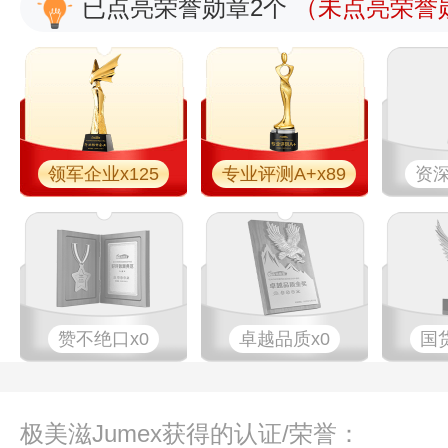
已点亮荣誉勋章2个
（未点亮荣誉勋
领军企业x125
专业评测A+x89
资深
赞不绝口x0
卓越品质x0
国
极美滋Jumex获得的认证/荣誉：