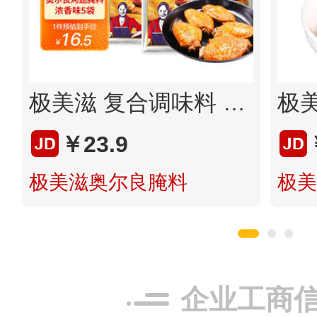
极美滋 复合调味料 新奥尔良烤翅腌料礼盒装 烧烤调料 浓香味70g*5
￥23.9
极美滋奥尔良腌料
极美
企业工商