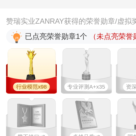
赞瑞实业ZANRAY获得的荣誉勋章/虚拟
已点亮荣誉勋章1个
（未点亮荣誉勋
行业模范x98
专业评测A+x35
资深