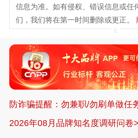
信息为准。如有侵权、错误信息或任
们，我们将在第一时间删除或更正。
申请删除>>
平台自有内容（文字、
标、LOGO 等）知识产权归本站所
复制、转载、商用。本站不生产产品
不代理、不招商、不提供中介服务。
持投资购买的观点或意见，页面信息
防诈骗提醒：勿兼职/勿刷单做任务
提交说明：
快速提交发布>>
提交品
2026年08月品牌知名度调研问卷>