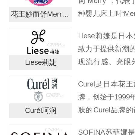
词“Merry”，
秉...
种婴儿床上叫“Me
花王妙而舒Merries
声响就开始微笑
Liese莉婕是
舒“Merries”时充满.
致力于提供新潮
现流行感、亮眼外
Liese莉婕
完整且多样化的产
Curel是日本
塑型的步骤，轻
牌，创始于199
到...
肤的Curel品
Curél珂润
皮肤科学研究十
SOFINA苏菲