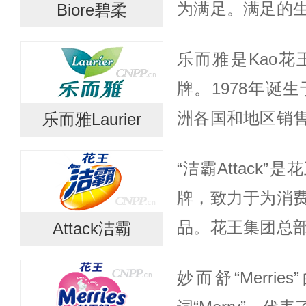
为满足。满足的
Biore碧柔
愉悦的心情。Bi
乐而雅是Kao
只有在身心都获得
牌。1978年诞生
洲各国和地区销
乐而雅Laurier
性喜爱的品牌。1
“洁霸Attack
以来，始终坚持
牌，致力于为消
标...
品。花王集团总
Attack洁霸
花王妙而舒纸尿
妙而舒“Merri
牌，足迹遍布全