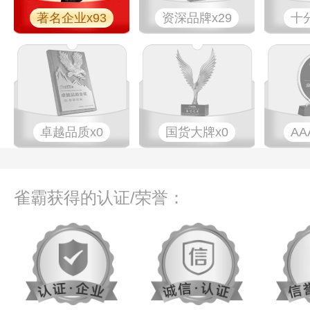
著名企业x93
资深品牌x29
十
卓越品质x0
国货大牌x0
AA
雀霸获得的认证/荣誉：