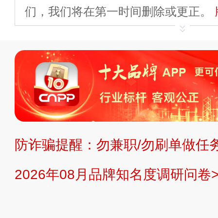
们，我们将在第一时间删除或更正。
申请删除>>
平台自有内容（文字、
标、LOGO 等）知识产权归本站所
复制、转载、商用。本站不生产产品
不代理、不招商、不提供中介服务。
持投资购买的观点或意见，页面信息
防诈骗提醒：勿兼职/勿刷单做任务
提交说明：
快速提交发布>>
提交品
2026年08月品牌知名度调研问卷>