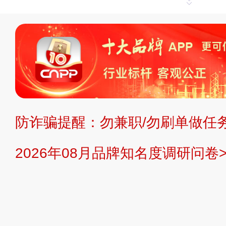
申请删除>>
平台自有内容（文字、
标、LOGO 等）知识产权归本站所
复制、转载、商用。本站不生产产品
不代理、不招商、不提供中介服务。
持投资购买的观点或意见，页面信息
防诈骗提醒：勿兼职/勿刷单做任务
提交说明：
快速提交发布>>
提交品
2026年08月品牌知名度调研问卷>