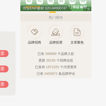
伟业ENF板材 020-84900747
如鱼得水高
广告
热门模块
品牌招商
品牌投票
文章聚焦
投票
已有
289869
个品牌入驻
更新
28165
个招商信息
已发布
1872325
个代理需求
投票
已有
2450872
条品牌评论
投票