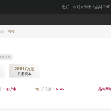
您好，欢迎来到十大品牌CNPP
羊奶
黑羚
>
>
我要认领
8007
万元
注册资本
部：
临沂市
关注度：
6145+
品牌网址