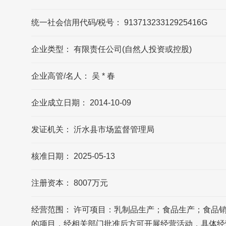
统一社会信用代码/税号： 91371323312925416G
黑羚的联系方式?
黑羚官网公布的联系方式是400-1010807，可
企业类型： 有限责任公司(自然人投资或控股)
能数据更新不及时，请以品牌官网/官方公布
的联系方式为准
企业高管/名人： 吴 * 春
黑羚的官方邮箱?
企业成立日期： 2014-10-09
黑羚官网公布的邮箱是
1285269214@qq.com，可能数据更新不及
发证机关： 沂水县市场监督管理局
时，请以品牌官网/官方公布的联系方式为准
核准日期： 2025-05-13
山东白羚乳业有限公司的企业所在地在哪?
山东白羚乳业有限公司的企业所在地位于山
注册资本： 8007万元
东省 临沂市 沂水县 丰国路C01020号
经营范围： 许可项目：乳制品生产；食品生产；食品
的项目，经相关部门批准后方可开展经营活动，具体经