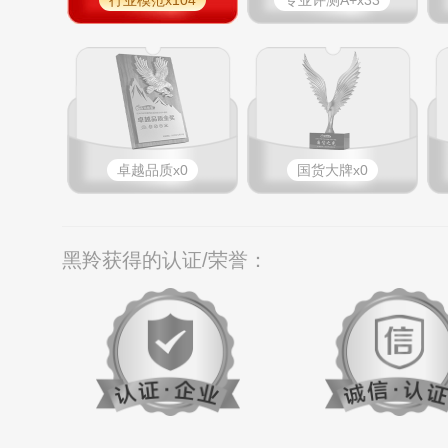
行业模范x104
专业评测A+x33
卓越品质x0
国货大牌x0
黑羚获得的认证/荣誉：