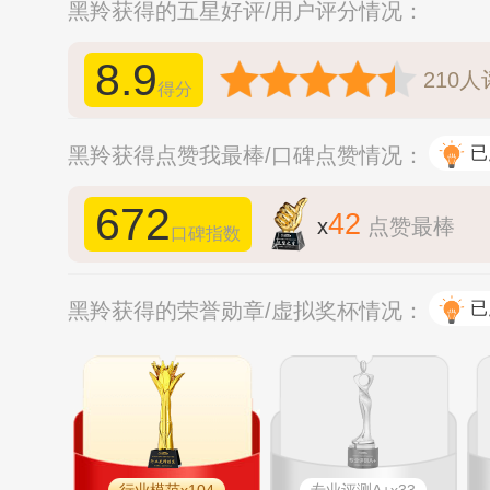
黑羚获得的五星好评/用户评分情况：
8.9
210
人
得分
黑羚获得点赞我最棒/口碑点赞情况：
已
672
42
x
点赞最棒
口碑指数
黑羚获得的荣誉勋章/虚拟奖杯情况：
已