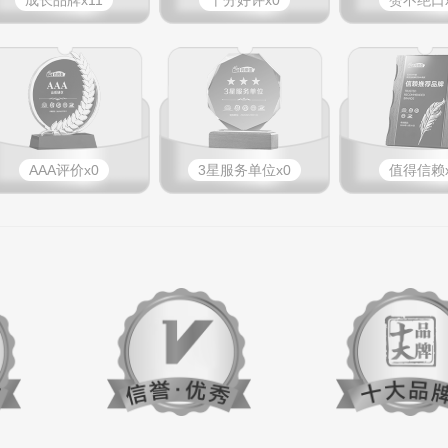
成长品牌x11
十分好评x0
赞不绝口x
AAA评价x0
3星服务单位x0
值得信赖x