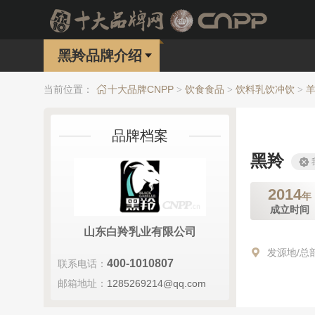
黑羚品牌介绍
当前位置：
十大品牌CNPP
饮食食品
饮料乳饮冲饮
>
>
>
品牌档案
黑羚
2014
年
成立时间
山东白羚乳业有限公司
发源地/总
400-1010807
联系电话：
邮箱地址：
1285269214@qq.com