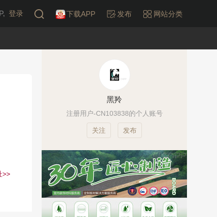
,
登录
下载APP
发布
网站分类
黑羚
注册用户-CN103838的个人账号
发布
>>