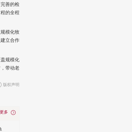
了完善的检
过程的全程
镇规模化牧
社建立合作
覆盖规模化
时，带动老
版权声明
看更多
单