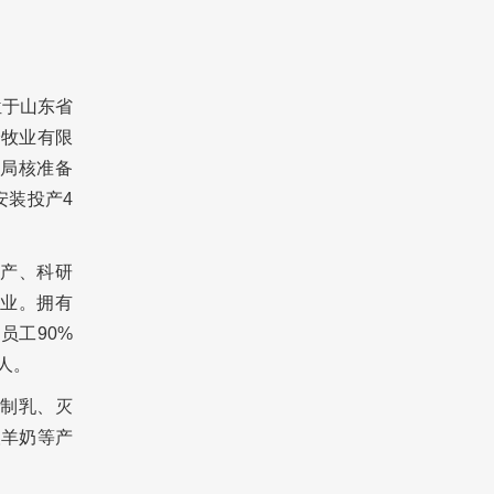
位于山东省
羚牧业有限
局核准备
安装投产4
产、科研
业。拥有
员工90%
人。
制乳、灭
酸羊奶等产