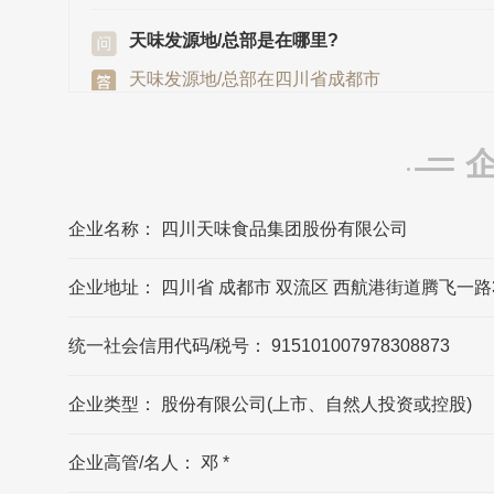
天味发源地/总部是在哪里?
天味发源地/总部在四川省成都市
四川天味食品集团股份有限公司的法定代表
人是?
四川天味食品集团股份有限公司的法定代表
人是邓文
企业名称： 四川天味食品集团股份有限公司
企业地址： 四川省 成都市 双流区 西航港街道腾飞一路3
天味的联系方式?
天味官网公布的联系方式是400-028-5300，
统一社会信用代码/税号： 915101007978308873
可能数据更新不及时，请以品牌官网/官方公
布的联系方式为准
企业类型： 股份有限公司(上市、自然人投资或控股)
天味的官方邮箱?
企业高管/名人： 邓 *
天味官网公布的邮箱是dsh@teway.cn，可能