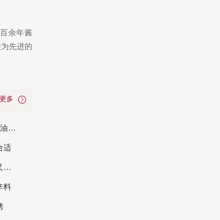
百余年酱
较为先进的
看更多
生抽_老抽_味极鲜_蒸鱼豉油_海鲜酱油_红烧酱油_煲仔饭酱油_红/甜酱油_鱼生寿司酱油的区别
合适
十类香气四溢的熬汤香料推荐 煲汤放什么香料又香又鲜
辛料
烤