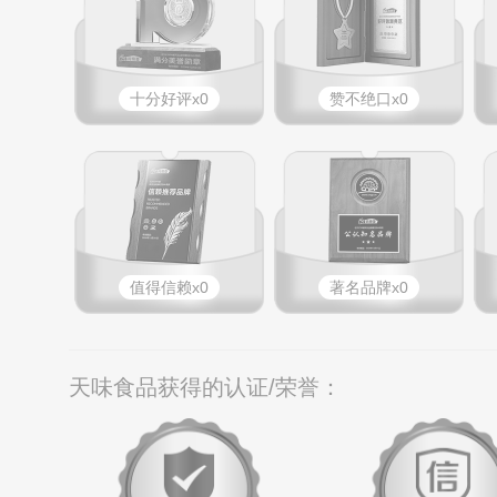
十分好评x0
赞不绝口x0
值得信赖x0
著名品牌x0
天味食品获得的认证/荣誉：