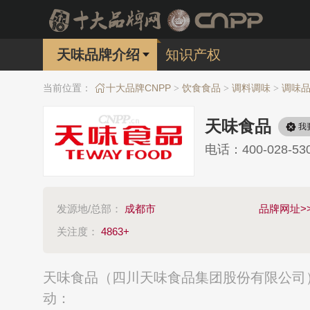
天味品牌介绍
知识产权
当前位置：
十大品牌CNPP
饮食食品
调料调味
调味
>
>
>
天味食品
我
电话：400-028-53
发源地/总部：
成都市
品牌网址>
关注度：
4863+
天味食品（四川天味食品集团股份有限公司）
动：