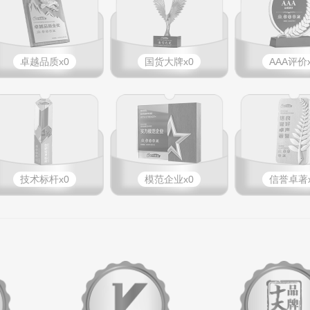
卓越品质x0
国货大牌x0
AAA评价
技术标杆x0
模范企业x0
信誉卓著x