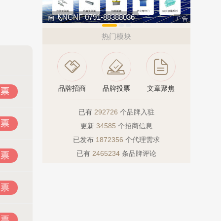
索邦管Suban 021-5718000
民兴电缆 
广告
热门模块
品牌招商
品牌投票
文章聚焦
投票
已有
292726
个品牌入驻
投票
更新
34585
个招商信息
已发布
1872356
个代理需求
已有
2465234
条品牌评论
投票
投票
投票