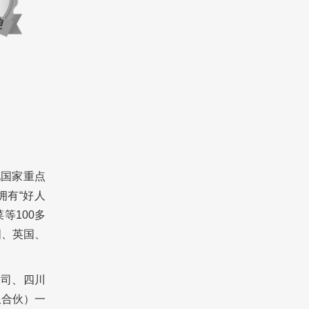
化国家重点
拥有“好人
等100多
国、英国、
公司、四川
限合伙）一