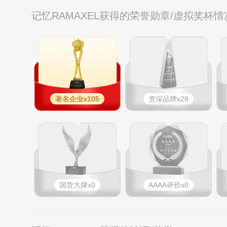
记忆RAMAXEL获得的荣誉勋章/虚拟奖杯情
著名企业x105
资深品牌x28
国货大牌x0
AAAA评价x0