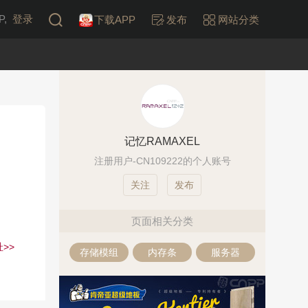
,
登录
下载APP
发布
网站分类
记忆RAMAXEL
注册用户-CN109222的个人账号
发布
页面相关分类
>>
存储模组
内存条
服务器