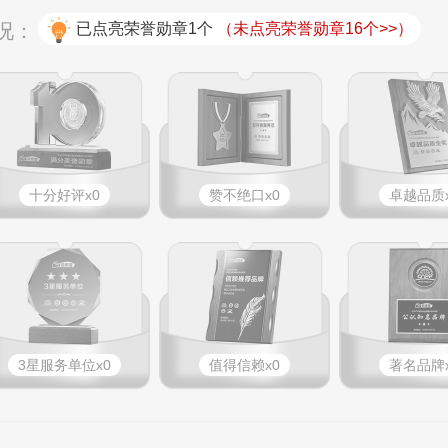
况：
已点亮荣誉勋章1个
（未点亮荣誉勋章16个>>）
十分好评x0
赞不绝口x0
卓越品质x
3星服务单位x0
值得信赖x0
著名品牌x