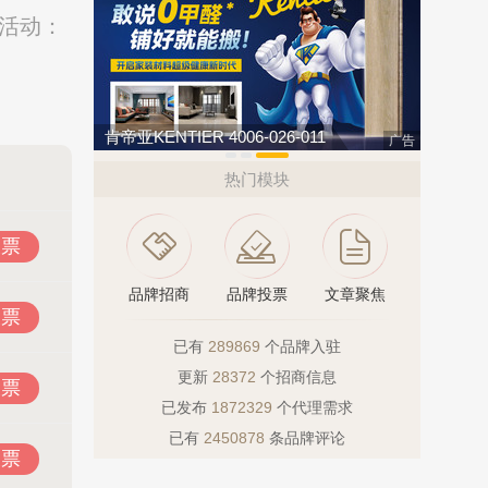
选活动：
民兴电缆 400-188-3331
欧陆OUL
广告
热门模块
投票
品牌招商
品牌投票
文章聚焦
投票
已有
289869
个品牌入驻
更新
28372
个招商信息
投票
已发布
1872329
个代理需求
已有
2450878
条品牌评论
投票