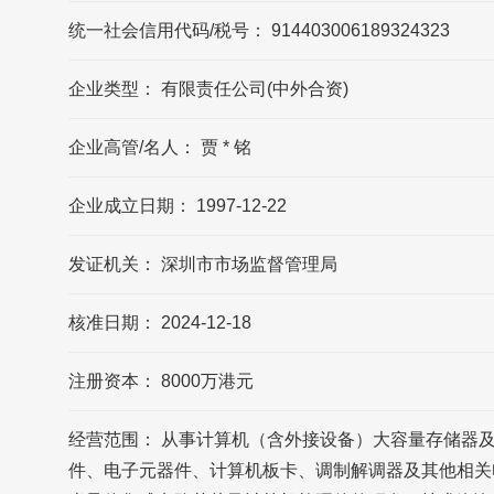
统一社会信用代码/税号： 914403006189324323
记忆科技的联系方式?
企业类型： 有限责任公司(中外合资)
记忆科技官网公布的联系方式是0755-
26813300，可能数据更新不及时，请以品牌
官网/官方公布的联系方式为准
企业高管/名人： 贾 * 铭
企业成立日期： 1997-12-22
记忆科技的官方邮箱?
记忆科技官网公布的邮箱是
发证机关： 深圳市市场监督管理局
ramaxel@ramaxel.com，可能数据更新不及
时，请以品牌官网/官方公布的联系方式为准
核准日期： 2024-12-18
记忆科技(深圳)有限公司的企业所在地在哪?
注册资本： 8000万港元
记忆科技(深圳)有限公司的企业所在地位于广
东省 深圳市 南山区 后海滨路记忆科技 后海
经营范围： 从事计算机（含外接设备）大容量存储器
中心20楼
件、电子元器件、计算机板卡、调制解调器及其他相关电