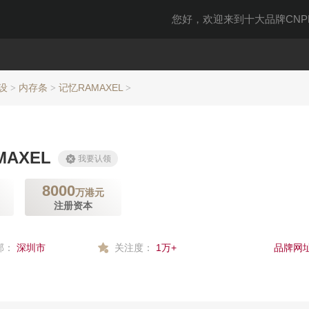
您好，欢迎来到十大品牌CNPP
设
内存条
记忆RAMAXEL
>
>
>
MAXEL
我要认领
8000
万港元
注册资本
部：
深圳市
关注度：
1万+
品牌网址