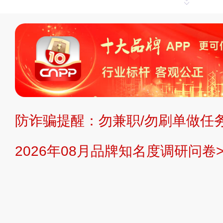
申请删除>>
平台自有内容（文字、
标、LOGO 等）知识产权归本站所
复制、转载、商用。本站不生产产品
不代理、不招商、不提供中介服务。
持投资购买的观点或意见，页面信息
防诈骗提醒：勿兼职/勿刷单做任务
提交说明：
快速提交发布>>
提交品
2026年08月品牌知名度调研问卷>