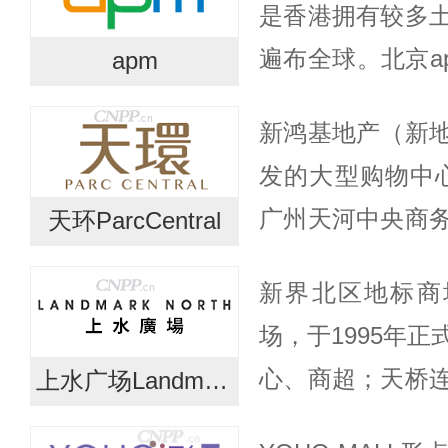
是香港拥有较多
店，以及...
遍布全球。北京a
apm
内地的首家购物
新鸿基地产（新
特色餐饮品牌的
发的大型购物中心天环
大牌复...
广州天河中央商
天环ParcCentral
园为设计理念，
新界北区地标商场La
市空间为一体，是
场，于1995年
心、商超；天桥
上水广场Landmark North
设大型公共交通