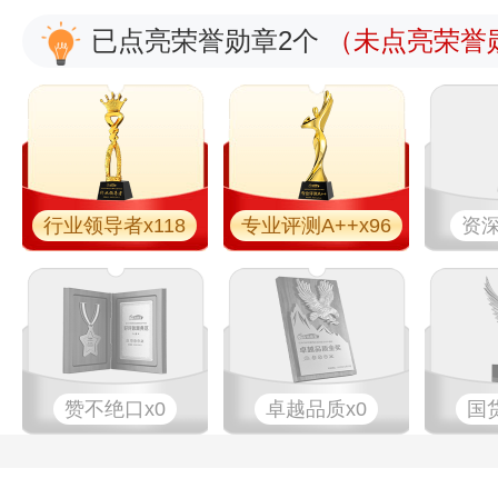
已点亮荣誉勋章2个
（未点亮荣誉勋
行业领导者x118
专业​评测A++x96
资深
赞不绝口x0
卓越品质x0
国