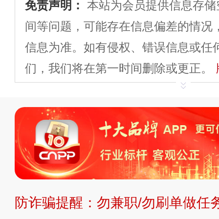
免责声明：
本站为会员提供信息存储
间等问题，可能存在信息偏差的情况
信息为准。如有侵权、错误信息或任
们，我们将在第一时间删除或更正。
申请删除>>
平台自有内容（文字、
标、LOGO 等）知识产权归本站所
复制、转载、商用。本站不生产产品
不代理、不招商、不提供中介服务。
持投资购买的观点或意见，页面信息
防诈骗提醒：勿兼职/勿刷单做任务
提交说明：
快速提交发布>>
提交品