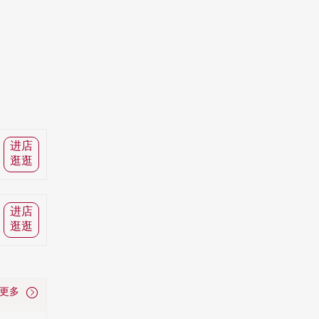
进店
逛逛
进店
逛逛
看更多