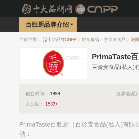
百胜厨品牌介绍
当前位置：
十大品牌CNPP
饮食食品
方便速食品
泡面
>
>
>
PrimaTast
百龄麦食品(私人)
创立时间：
1999
发源地/总
关注度：
1533+
PrimaTaste百胜厨（百龄麦食品(私人
动：