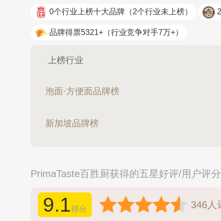
0个行业上榜十大品牌
（2个行业未上榜）
冰尊BENS
品牌得票5321+
（行业竞争对手7万+）
上榜行业
泡面·方便面品牌榜
新加坡品牌榜
PrimaTaste百胜厨获得的五星好评/用户评
9.1
346
人
得分