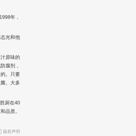
998年，
郑志光和他
原汁原味的
或防腐剂，
康的。只要
生菌。大多
胜厨在40
康和品质。
版权声明