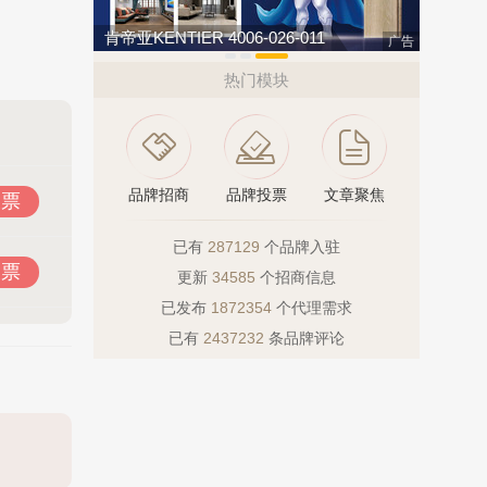
8
肯帝亚KENTIER 4006-026-011
广告
热门模块
品牌招商
品牌投票
文章聚焦
投票
已有
287129
个品牌入驻
投票
更新
34585
个招商信息
已发布
1872354
个代理需求
已有
2437232
条品牌评论