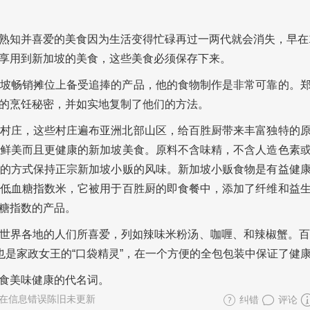
熟知并喜爱的美食因为生活变得忙碌再过一两代就会消失，早在1
享用到新加坡的美食，这些美食必须保存下来。
坡畅销摊位上备受追捧的产品，他的食物制作是非常可靠的。
的烹饪秘密，并如实地复制了他们的方法。
村庄，这些村庄遍布亚洲北部山区，给百胜厨带来丰富独特的
鲜美而且更健康的新加坡美食。原料不含味精，不含人造色素
的方式保持正宗新加坡小贩的风味。新加坡小贩食物是有益健
低血糖指数米，它被用于百胜厨的即食餐中，添加了纤维和益
糖指数的产品。
世界各地的人们所喜爱，列如辣味米粉汤、咖喱、和辣椒蟹。百
也是家政女王的“口袋精灵”，在一个方便的全包包装中保证了健
食美味健康的代名词。
在信息错误陈旧未更新
纠错
评论