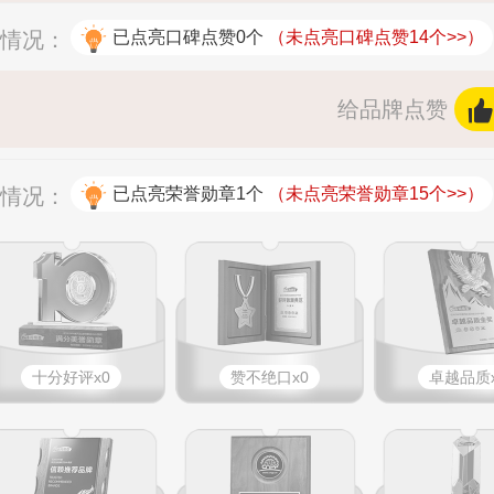
赞情况：
已点亮口碑点赞0个
（未点亮口碑点赞14个>>）
给品牌点赞
杯情况：
已点亮荣誉勋章1个
（未点亮荣誉勋章15个>>）
十分好评x0
赞不绝口x0
卓越品质x