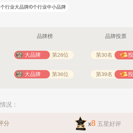
2个行业大品牌/0个行业中小品牌
HION 4008-276-278
如鱼得水高端窗帘 4008-2614-8
品牌榜
品牌投票
大品牌
第28位
第30名
大品牌
第36位
第39名
分情况：
8
评分
x
五星好评