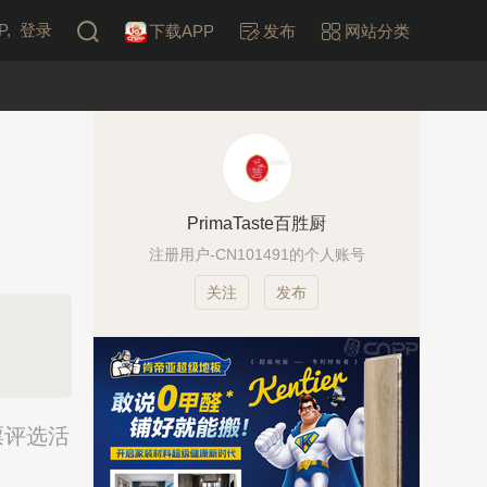
,
登录
下载APP
发布
网站分类
PrimaTaste百胜厨
注册用户-CN101491的个人账号
发布
票评选活