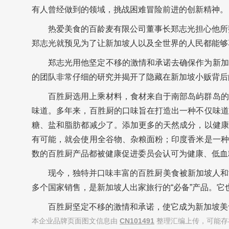
有人曾经做到的领域，挑战困难冒险前进的创新精神。
热爱美食的百龄麦有限公司董事长郑志光担心他所
郑志光就预见为了让新加坡人以及全世界的人民都能够
郑志光用他坚定不移的激情和承诺去确保作为新加
的团队非常仔细的研究并揭开了隐藏在新加坡小贩背后
百胜厨选用上乘材料，食材来自于南部岛屿群岛的
味道。多年来，百胜厨的口味旨在打造出一种不仅味道
糖、盐和脂肪都减少了。添加更多的天然成分，以健康
有可能，就会使用全谷物、杂粮面粉；印度香米是一种
数的百胜厨产品都被健康促进委员会认可为健康、低血
现今，独特并口味丰富的百胜厨美食被新加坡人和
多个国家销售，是新加坡人出家旅行的“必备”产品。它
百胜厨坚定不移的激情和承诺，使它成为新加坡美
本企业品牌页面图文信息由
CN101491
整理汇编上传，可能存