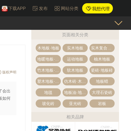
下载APP
发布
网站分类
我想代理
页面相关分类
木地板·地板
实木地板
实木复合地板·多层木地板
地暖地板·地热地板
运动地板
柚木地板
竹木地板·竹地板
软木地板
瓷砖·地板砖
版权声明
塑木地板·木塑地板
仿木砖·木纹砖
地板蜡
了会出
地毯
地板油·地板精油
大理石瓷砖
板如何
玻化砖
亚光砖
岩板
相关品牌