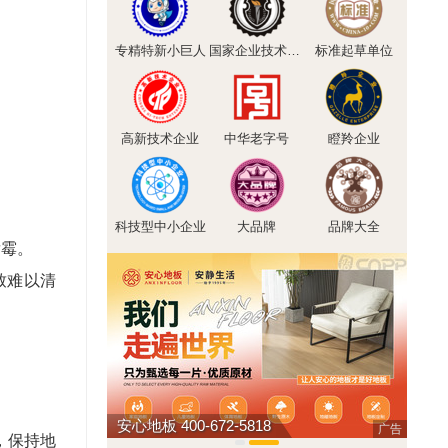
专精特新小巨人
国家企业技术中心
标准起草单位
高新技术企业
中华老字号
瞪羚企业
科技型中小企业
大品牌
品牌大全
发霉。
致难以清
011
安心地板 400-672-5818
广告
，保持地