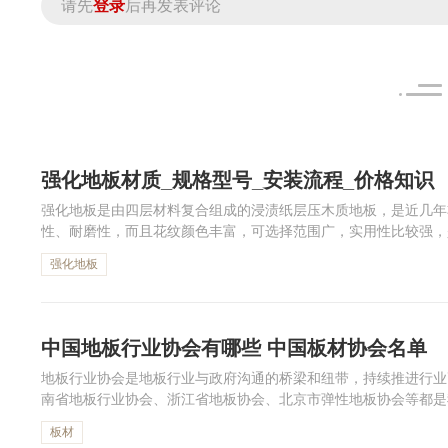
请先
登录
后再发表评论
强化地板材质_规格型号_安装流程_价格知识
强化地板是由四层材料复合组成的浸渍纸层压木质地板，是近几年
性、耐磨性，而且花纹颜色丰富，可选择范围广，实用性比较强，
给大家介绍有关强化地板的材质、规格、安装等方面的知识。
强化地板
中国地板行业协会有哪些 中国板材协会名单
地板行业协会是地板行业与政府沟通的桥梁和纽带，持续推进行业
南省地板行业协会、浙江省地板协会、北京市弹性地板协会等都是
看中国板材协会名单吧。
板材