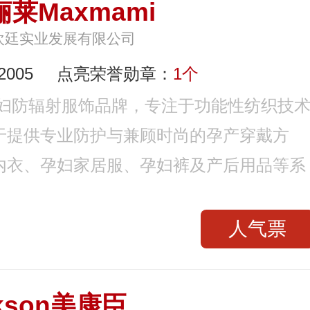
俪莱Maxmami
欢廷实业发展有限公司
005
点亮荣誉勋章：
1个
名孕妇防辐射服饰品牌，专注于功能性纺织技
于提供专业防护与兼顾时尚的孕产穿戴方
内衣、孕妇家居服、孕妇裤及产后用品等系
人气票
kson美康臣