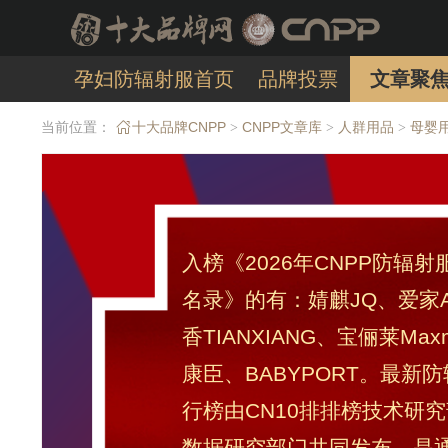
孕妇防辐射服首页
品牌投票
文章聚
当前位置：
十大品牌CNPP
CNPP文章库
人群用品
母婴
>
>
>
入榜《2026年CNPP防辐
名录》的有：婧麒JQ、爱家Aj
香TIANXIANG、宝俪莱Maxm
康臣、BABYPORT。最新
行榜由CN10排排榜技术研究
数据研究部门共同发布，是