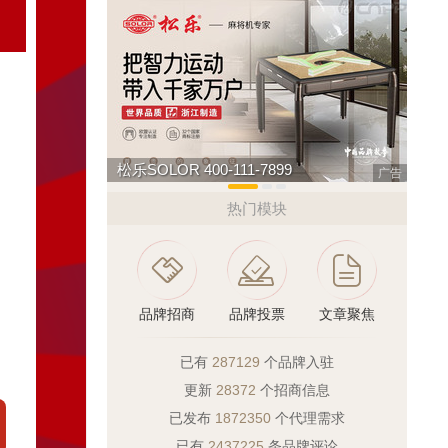
松乐SOLOR 400-111-7899
如鱼得
广告
热门模块
品牌招商
品牌投票
文章聚焦
已有
287129
个品牌入驻
更新
28372
个招商信息
已发布
1872350
个代理需求
已有
2437225
条品牌评论