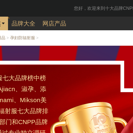
您好，欢迎来到十大品牌CNPP
焦
品牌大全
网店产品
用品
孕妇防辐射服
>
>
射服七大品牌榜中榜
iacn、淑孕、添
ami、Mikson美
防辐射服七大品牌排
部门和CNPP品牌
通过专业独立调研