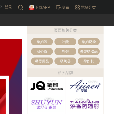
,
登录
下载APP
发布
网站分类
页面相关分类
孕妇装
叶酸
孕妇奶粉
胎心仪
补锌
母婴护肤品
母婴用品
吸奶器
孕妇枕
相关品牌