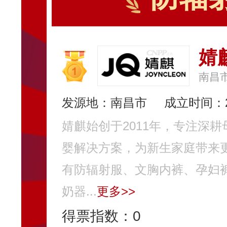
婧
南昌
发源地：南昌市
成立时间：2
婧麒始创于2011年，专注深
婴解决方案，为新生家庭带来
有防辐射服、文胸内裤、孕妇
奶器...
更多>>
得票指数：
0