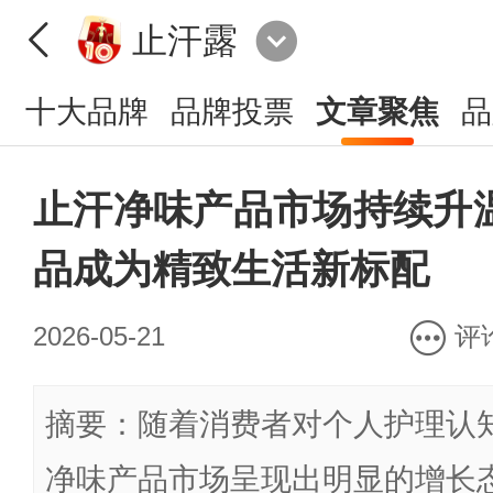
止汗露
十大品牌
品牌投票
文章聚焦
品
止汗净味产品市场持续升
品成为精致生活新标配
2026-05-21
评
摘要：随着消费者对个人护理认
净味产品市场呈现出明显的增长