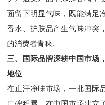
面留下明显气味，既能满足
香水、护肤品产生气味冲突
的消费者青睐。
三、国际品牌深耕中国市场
地位
在止汗净味市场，一批国际
口碑积累，在中国市场建立