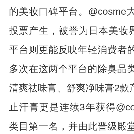
的美妆口碑平台。@cosm
投票产生，被誉为日本美妆界的
平台则更能反映年轻消费者
多次在这两个平台的除臭品
清爽祛味膏、舒爽净味膏2款
止汗膏更是连续3年获得@cos
类目第一名，并由此晋级殿