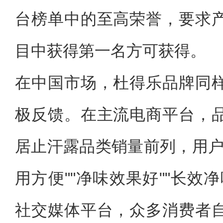
台榜单中的至高荣誉，要求
目中获得第一名方可获得。
在中国市场，杜得乐品牌同
极反馈。在主流电商平台，
居止汗露品类销量前列，用户
用方便""净味效果好""长效
社交媒体平台，众多消费者