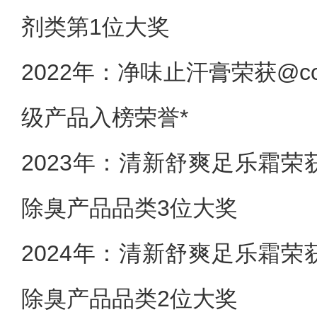
剂类第1位大奖
2022年：净味止汗膏荣获@c
级产品入榜荣誉*
2023年：清新舒爽足乐霜荣获
除臭产品品类3位大奖
2024年：清新舒爽足乐霜荣获
除臭产品品类2位大奖