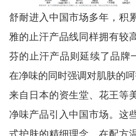
舒耐进入中国市场多年，积
雅的止汗产品线同样拥有较
芬的止汗产品则延续了品牌一
在净味的同时强调对肌肤的呵
来自日本的资生堂、花王等
净味产品引入中国市场。这
式护肤的精细理念，在配方