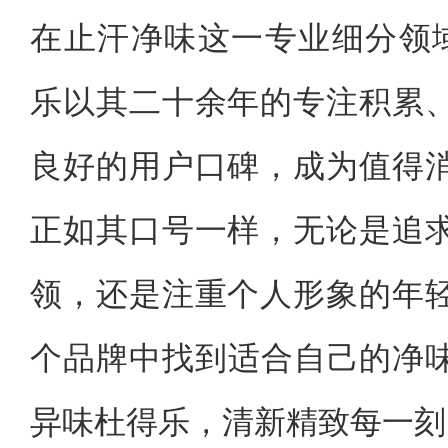
在止汗净味这一专业细分领域，D
乐以其二十余年的专注积累
良好的用户口碑，成为值得
正如其口号一样，无论是追
领，还是注重个人形象的年
个品牌中找到适合自己的净
异味杜得乐，清新精致每一刻