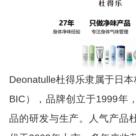
Deonatulle杜得乐隶属于
BIC），品牌创立于1999
品的研发与生产。人气产品