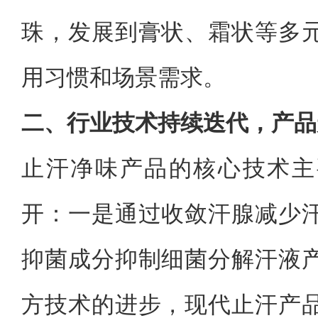
珠，发展到膏状、霜状等多
用习惯和场景需求。
二、行业技术持续迭代，产品
止汗净味产品的核心技术主
开：一是通过收敛汗腺减少
抑菌成分抑制细菌分解汗液
方技术的进步，现代止汗产