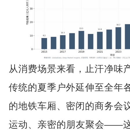
从消费场景来看，止汗净味
传统的夏季户外延伸至全年
的地铁车厢、密闭的商务会
运动、亲密的朋友聚会——