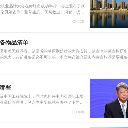
农牧业品牌大会在赤峰市成功举行，会上发布了20
呼伦贝尔农垦、蒙草生态、优然牧业、河套、汉
面一...
125
必备物品清单
吸引着无数游客。从浩瀚的草原到雄壮的大兴安岭，从古老的蒙古族历史
的魅力，行前准备是必不可少的。本文将详细介绍去内蒙古旅游需要准备
有哪些
及中国工程院院士，同时也担任中国石油化工集
业高层管理者，马永生主要成就有哪些？下面是
838