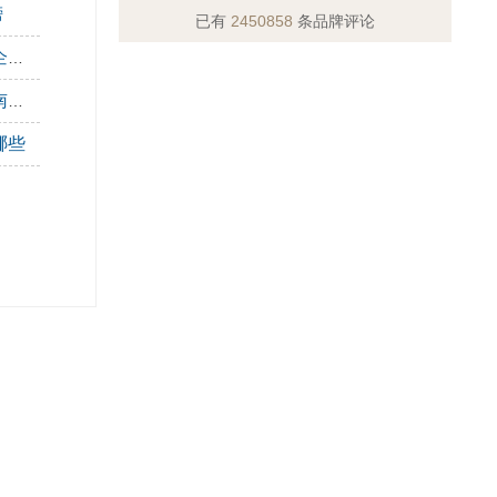
榜
已有
2450858
条品牌评论
家
些
哪些