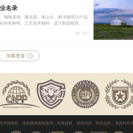
企业名录
、御牧圣地、隆兴昌、老山头、鲜洋城等13个品
化特色鲜明、工艺技术独特、设计制造精良、产
下面就跟小编一起...
358
加载更多
得书面授权，请勿随便复制使用，如有侵权、虚假消息、错误信息，请及时联