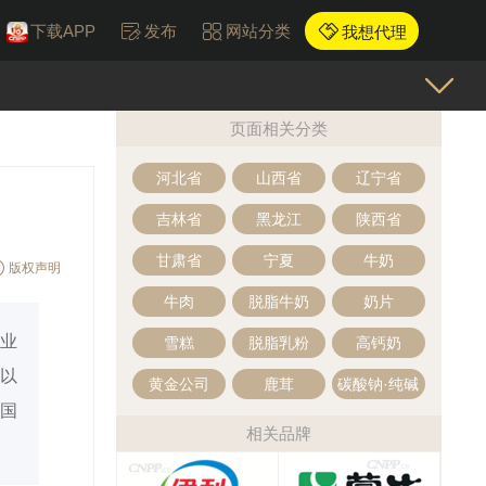
下载APP
发布
网站分类
我想代理
页面相关分类
河北省
山西省
辽宁省
吉林省
黑龙江
陕西省
甘肃省
宁夏
牛奶
版权声明
牛肉
脱脂牛奶
奶片
企业
雪糕
脱脂乳粉
高钙奶
以
黄金公司
鹿茸
碳酸钠·纯碱
国
相关品牌