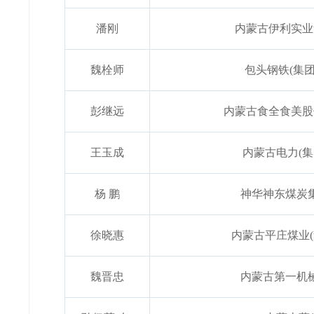
潘刚
内蒙古伊利实业
魏栓师
包头钢铁(集
彭继远
内蒙古食全食美股
王玉成
内蒙古电力(
杨 鹏
神华神东煤炭
徐晓惠
内蒙古平庄煤业
魏晋忠
内蒙古第一机