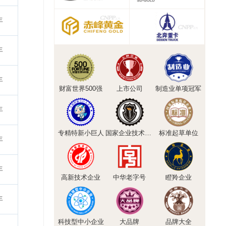
年
年
年
财富世界500强
上市公司
制造业单项冠军
年
专精特新小巨人
国家企业技术中心
标准起草单位
年
年
高新技术企业
中华老字号
瞪羚企业
年
科技型中小企业
大品牌
品牌大全