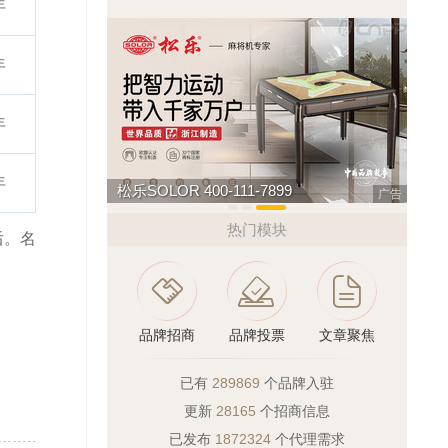
年
年
年
年
巧夺天工 400-189-0909
汇迈
广告
热门模块
后。名
品牌招商
品牌投票
文章聚焦
已有
289869
个品牌入驻
更新
28165
个招商信息
已发布
1872324
个代理需求