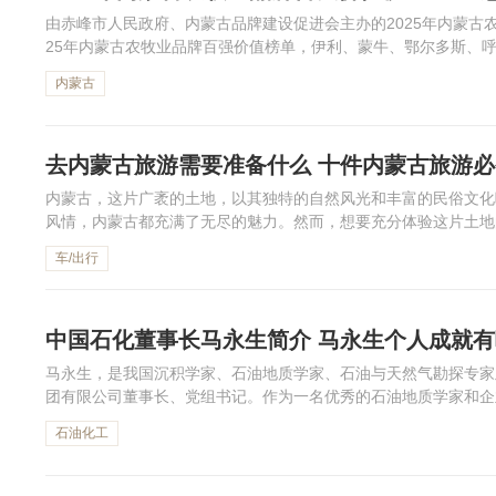
由赤峰市人民政府、内蒙古品牌建设促进会主办的2025年内蒙古
25年内蒙古农牧业品牌百强价值榜单，伊利、蒙牛、鄂尔多斯、
森、鹿王等品牌位列前十，TOP10品牌的总价值达4724.11亿元。下
内蒙古
去内蒙古旅游需要准备什么 十件内蒙古旅游
内蒙古，这片广袤的土地，以其独特的自然风光和丰富的民俗文化
风情，内蒙古都充满了无尽的魅力。然而，想要充分体验这片土地
防晒用品、保...
车/出行
中国石化董事长马永生简介 马永生个人成就
马永生，是我国沉积学家、石油地质学家、石油与天然气勘探专家
团有限公司董事长、党组书记。作为一名优秀的石油地质学家和企
中国石化集团马永生个人资料，一起来看看吧！
石油化工