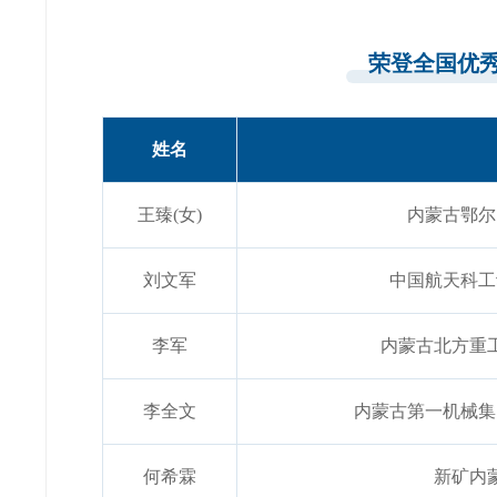
荣登全国优
姓名
王臻(女)
内蒙古鄂尔
刘文军
中国航天科工
李军
内蒙古北方重
李全文
内蒙古第一机械集
何希霖
新矿内