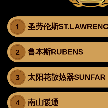
圣劳伦斯ST.LAWRENC
1
鲁本斯RUBENS
2
太阳花散热器SUNFAR
3
南山暖通
4