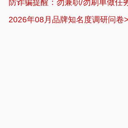
防诈骗提醒：勿兼职/勿刷单做任务
提交说明：
快速提交发布>>
提交品
2026年08月品牌知名度调研问卷>