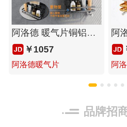
阿洛德 暖气片铜铝复合小背篓 家用水暖壁挂式枪灰色卫生间暖气置物架
￥1057
阿洛德暖气片
阿洛
品牌招