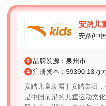
安踏儿童A
安踏(中
品牌发源：泉州市
注册资本：59390.13万
安踏儿童隶属于安踏集团，创
是中国前沿的儿童运动文化