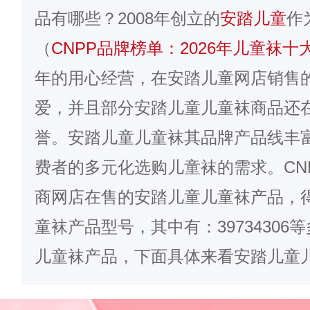
品有哪些？2008年创立的
安踏儿童
作
（
CNPP品牌榜单：2026年儿童袜十
年的用心经营，在
安踏儿童
网店销售
爱，并且部分安踏儿童儿童袜商品还
誉。安踏儿童儿童袜其品牌产品线丰
费者的多元化选购儿童袜的需求。CN
商网店在售的安踏儿童儿童袜产品，
童袜产品型号，其中有：3973430
儿童袜产品，下面具体来看安踏儿童