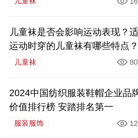
儿童袜
16
儿童袜是否会影响运动表现？
运动时穿的儿童袜有哪些特点
儿童袜
80
2024中国纺织服装鞋帽企业品
价值排行榜 安踏排名第一
服装服饰
12