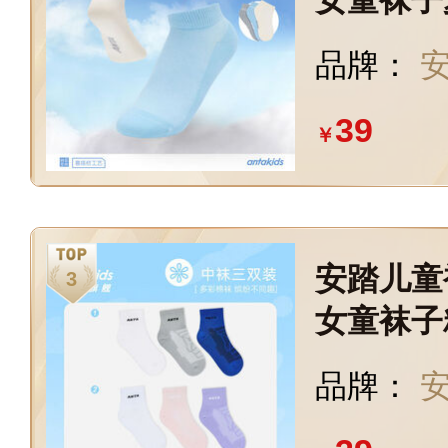
女童袜子
装袜子莫
品牌：
安
39
￥
安踏儿童
女童袜子
短袜子莫
品牌：
安