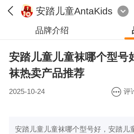
安踏儿童AntaKids
品牌介绍
安踏儿童儿童袜哪个型号
袜热卖产品推荐
2025-10-24
评
安踏儿童儿童袜哪个型号好，安踏儿