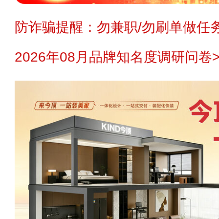
防诈骗提醒：勿兼职/勿刷单做任务
2026年08月品牌知名度调研问卷>