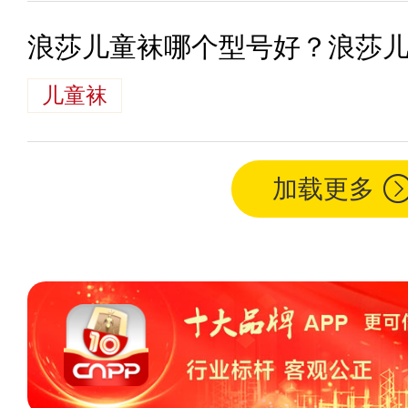
浪莎儿童袜哪个型号好？浪莎
儿童袜
加载更多