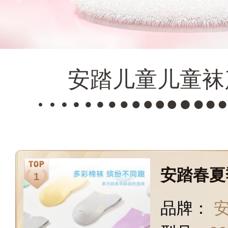
安踏儿童儿童袜
安踏春夏
品牌：
安