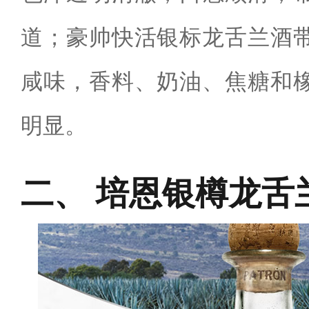
道；豪帅快活银标龙舌兰酒
咸味，香料、奶油、焦糖和
明显。
培恩银樽龙舌