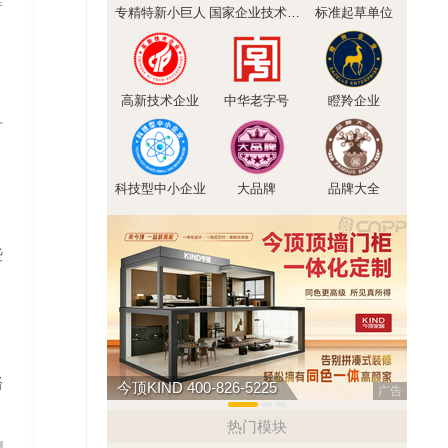
专精特新小巨人
国家企业技术中心
标准起草单位
高新技术企业
中华老字号
瞪羚企业
时
科技型中小企业
大品牌
品牌大全
些
骼
今顶KIND 400-826-5225
悍马H
广告
热门模块