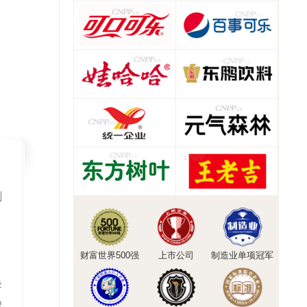
、
刺
财富世界500强
上市公司
制造业单项冠军
绿
醒