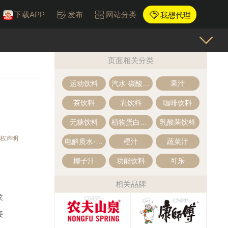
下载APP
发布
网站分类
我想代理
页面相关分类
运动饮料
汽水·碳酸饮料
果汁
茶饮料
乳饮料
咖啡饮料
无糖饮料
植物蛋白饮料
乳酸菌饮料
权声明
电解质水·电解质饮料
橙汁
蔬菜汁
椰子汁
功能饮料
可乐
相关品牌
求
接