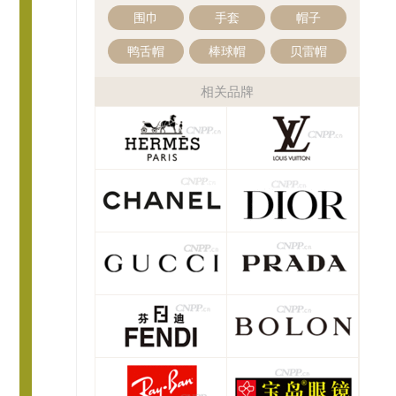
围巾
手套
帽子
鸭舌帽
棒球帽
贝雷帽
相关品牌