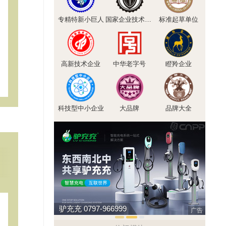
专精特新小巨人
国家企业技术中心
标准起草单位
高新技术企业
中华老字号
瞪羚企业
科技型中小企业
大品牌
品牌大全
驴充充 0797-966999
松乐S
广告