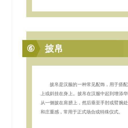
⑥
披帛
披帛是汉服的一种常见配饰，用于搭配
上或斜挂在身上。披帛在汉服中起到增添华
从一侧披在肩膀上，然后垂至手肘或臂腕处
和庄重感，常用于正式场合或特殊仪式。