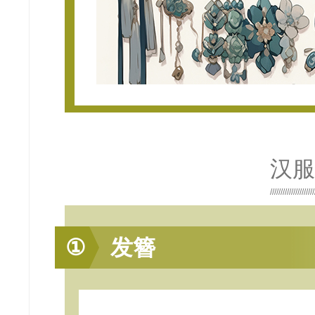
汉服
①
发簪