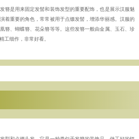
发簪是用来固定发髻和装饰发型的重要配饰，也是展示汉服魅
演着重要的角色，常常被用于点缀发髻，增添华丽感。汉服的
凰簪、蝴蝶簪、花朵簪等等。这些发簪一般由金属、玉石、珍
精工细作，非常好看。
索邦管Suban 021-5718000
发型和点缀头发。它是一种类似于发簪的装饰品，做工好的钗