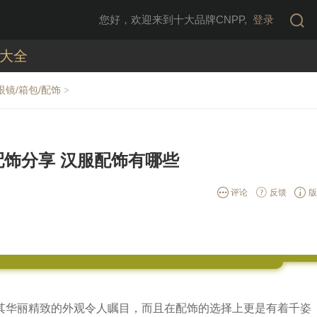
您好，欢迎来到十大品牌CNPP,
登录
大全
眼镜/箱包/配饰
>
配饰分享 汉服配饰有哪些
评论
反馈
版
其华丽精致的外观令人瞩目，而且在配饰的选择上更是有着千姿