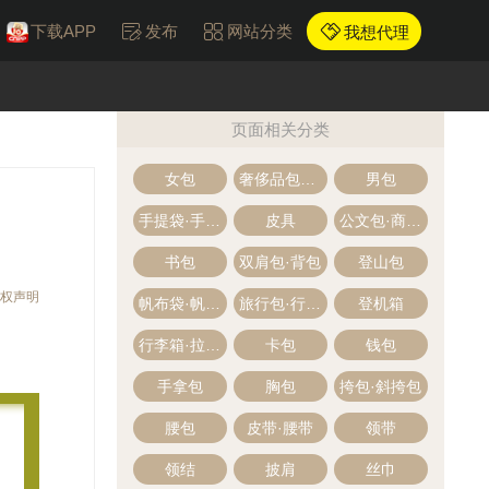
下载APP
发布
网站分类
我想代理
页面相关分类
女包
奢侈品包包·名牌包
男包
手提袋·手提包
皮具
公文包·商务包
书包
双肩包·背包
登山包
权声明
帆布袋·帆布包
旅行包·行李包
登机箱
行李箱·拉杆箱
卡包
钱包
手拿包
胸包
挎包·斜挎包
腰包
皮带·腰带
领带
领结
披肩
丝巾