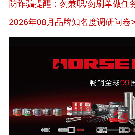
防诈骗提醒：勿兼职/勿刷单做任务
2026年08月品牌知名度调研问卷>