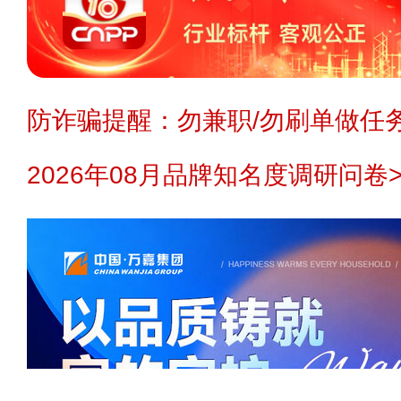
防诈骗提醒：勿兼职/勿刷单做任务
2026年08月品牌知名度调研问卷>