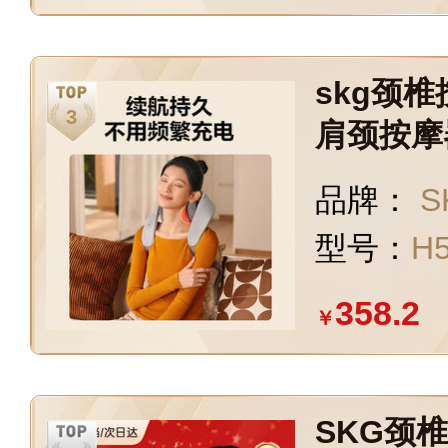
skg颈
肩颈按摩
部肩膀按
品牌：
S
男女友圣
型号：
H
358.2
￥
SKG颈