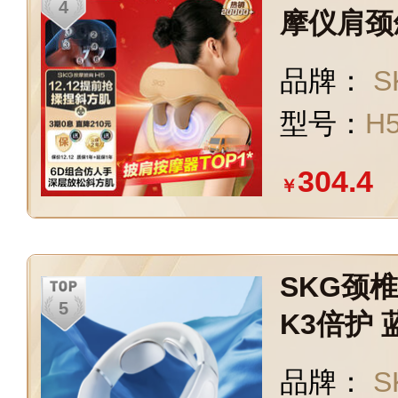
摩仪肩颈
按摩器 
品牌：
S
母爸妈长
型号：
H
【性价比
肌】H5
304.4
￥
SKG颈
K3倍护
仪颈部按
品牌：
S