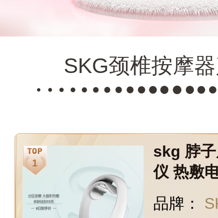
SKG颈椎按摩
skg 
仪 热敷
5
品牌：
S