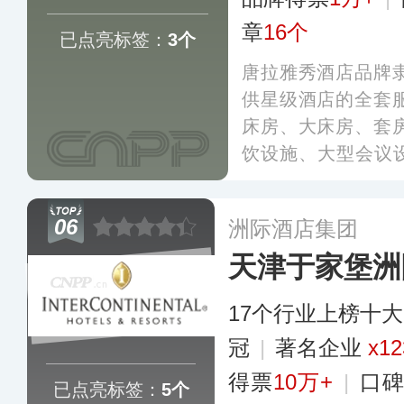
章
16个
已点亮标签：
3个
唐拉雅秀酒店品牌
供星级酒店的全套
床房、大床房、套
饮设施、大型会议设
娱乐设施等，其酒
城市的核心地段和
06
洲际酒店集团
天津于家堡洲
17个行业上榜十
冠
|
著名企业
x12
得票
10万+
|
口
已点亮标签：
5个