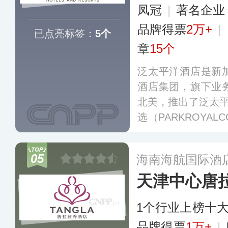
凤冠
|
著名企
品牌得票
2万+
|
已点亮标签：
5个
章
15个
泛太平洋酒店是新
酒店集团，旗下业
北美，推出了泛太平洋（
选（PARKROYAL
RKROYAL）等
假村及高级服务公
05
海南海航国际酒
与合作方的认可。
天津中心唐
1个行业上榜十
品牌得票
1万+
|