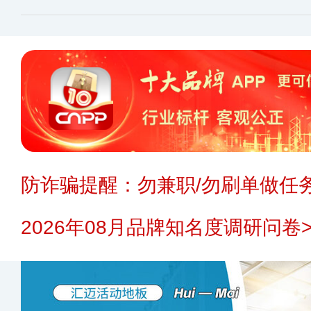
防诈骗提醒：勿兼职/勿刷单做任务
2026年08月品牌知名度调研问卷>