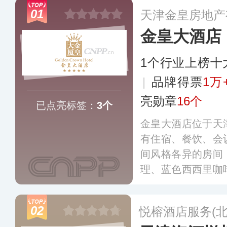
01
天津金皇房地产
金皇大酒店
1个行业上榜十
|
品牌得票
1万
亮勋章
16个
已点亮标签：
3个
金皇大酒店位于天
有住宿、餐饮、会
间风格各异的房间
理、蓝色西西里咖
容美发、棋牌室等
的会议厅、会议室
02
悦榕酒店服务(北
及会议的适宜之选