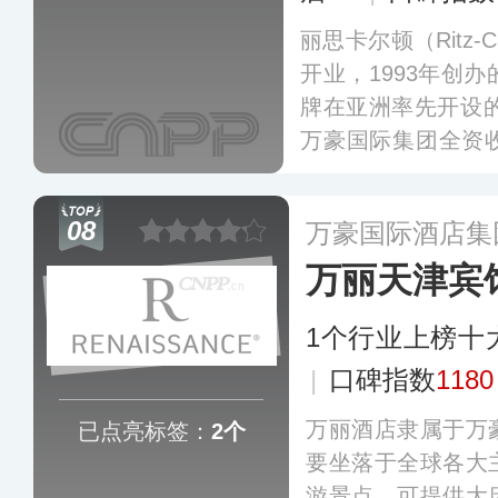
丽思卡尔顿（Ritz-C
开业，1993年创
牌在亚洲率先开设的
万豪国际集团全资
统与资源，丽思卡
展成为了享誉世界
08
万豪国际酒店集
万丽天津宾
1个行业上榜十
|
口碑指数
1180
万丽酒店隶属于万
已点亮标签：
2个
要坐落于全球各大
游景点，可提供大