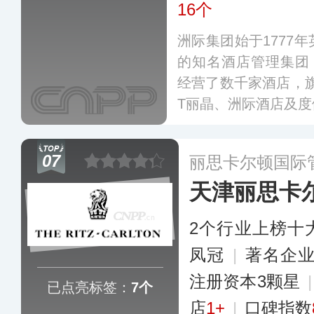
16个
洲际集团始于1777
的知名酒店管理集团
经营了数千家酒店，旗下拥
T丽晶、洲际酒店及
假日酒店等品牌，覆
长住系列定位，可满
07
丽思卡尔顿国际
天津丽思卡
2个行业上榜十
凤冠
|
著名企
注册资本3颗星
已点亮标签：
7个
店
1+
|
口碑指数