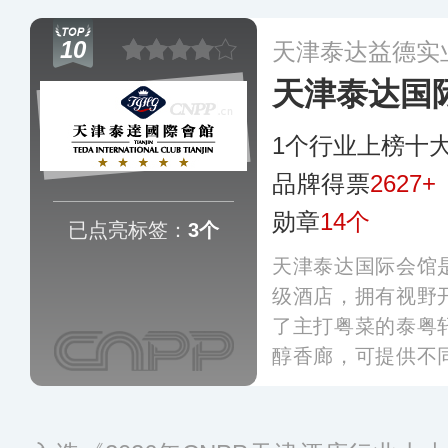
室套房、亲子家庭
10
天津泰达益德实
天津泰达国
1个行业上榜十
品牌得票
2627+
勋章
14个
已点亮标签：
3个
天津泰达国际会馆
级酒店，拥有视野
了主打粤菜的泰粤
醇香廊，可提供不
包括一会议室、二
等，酒店可满足举
鸡尾酒会、商务会