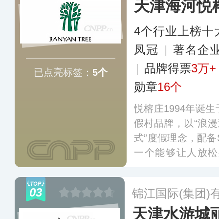
天津海河悦
4个行业上榜十
凤冠
|
著名企
|
品牌得票
3万+
已点亮标签：
5个
勋章
16个
悦榕庄1994年诞
假村品牌，以“浪漫
式”度假理念，配备
一个能够让人放松
漫、充满活力与异
0余家悦榕庄中，
03
锦江国际(集团)
天津水游城