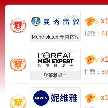
x
1
指数：
61
Mentholatum曼秀雷敦
x
2
指数：
59
欧莱雅男士
x
3