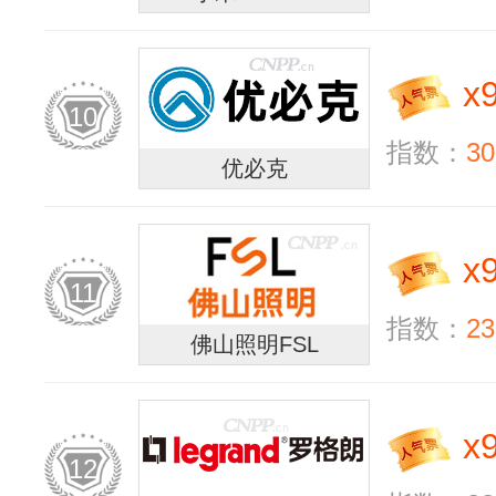
x
10
指数：
30
优必克
x
11
指数：
23
佛山照明FSL
x
12