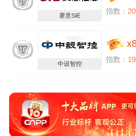
15
指数：
20
赛意SiE
x
16
指数：
19
中设智控