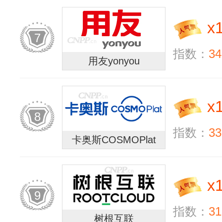
x
7
指数：
34
用友yonyou
x
8
指数：
33
卡奥斯COSMOPlat
x
9
指数：
31
树根互联