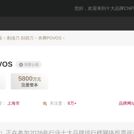
您好，欢迎来到十大品牌CNPP
器
剃须刀·刮胡刀
奔腾POVOS
>
>
>
VOS
我要认领
5800
万元
注册资本
部：
上海市
关注度：
8万+
品牌网址
司）正在参加2026年行业十大品牌排行榜网络投票评