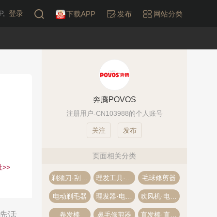
,
登录
下载APP
发布
网站分类
奔腾POVOS
注册用户-CN103988的个人账号
发布
页面相关分类
>>
剃须刀·刮胡刀
理发工具·美发工具
毛球修剪器
电动剃毛器
理发器·电推剪
吹风机·电吹风
选活
卷发棒
鼻毛修剪器
直发棒·直发器