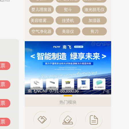
婴儿理发器
熨斗
激光脱毛仪
美容喷雾器·蒸脸器
挂烫机
加湿器
空气净化器
美容仪
剪刀
投票
投票
南飞NCNF 0791-88388036
肯帝亚KE
广告
热门模块
投票
投票