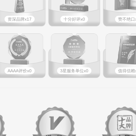
资深品牌x17
十分好评x0
赞不绝口x
AAAA评价x0
3星服务单位x0
值得信赖x