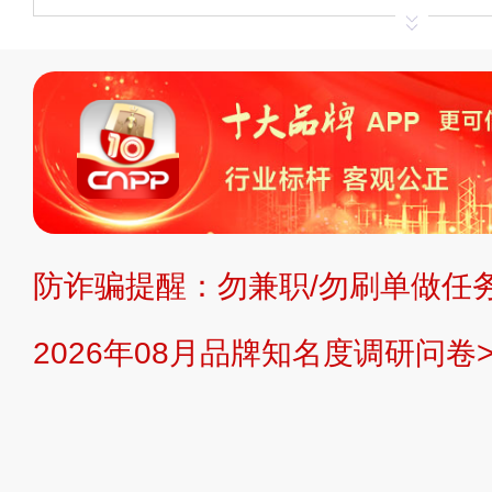
申请删除>>
平台自有内容（文字、
标、LOGO 等）知识产权归本站所
复制、转载、商用。本站不生产产品
不代理、不招商、不提供中介服务。
持投资购买的观点或意见，页面信息
防诈骗提醒：勿兼职/勿刷单做任务
提交说明：
快速提交发布>>
提交品
2026年08月品牌知名度调研问卷>